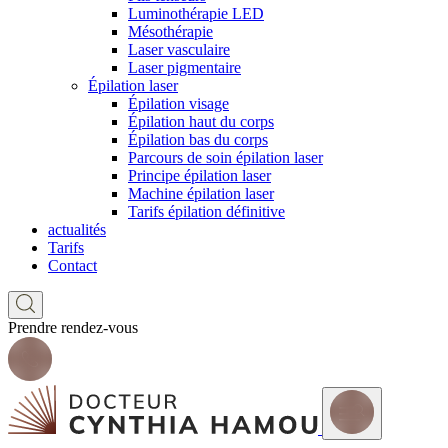
Luminothérapie LED
Mésothérapie
Laser vasculaire
Laser pigmentaire
Épilation laser
Épilation visage
Épilation haut du corps
Épilation bas du corps
Parcours de soin épilation laser
Principe épilation laser
Machine épilation laser
Tarifs épilation définitive
actualités
Tarifs
Contact
Prendre rendez-vous