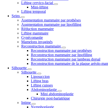
Lifting cervico-facial
Mini-lifting
Lifting temporal
Seins
Augmentation mammaire par prothèses
Augmentation mammaire par lipofilling
Réduction mammaire
Lifting mammaire
Gynécomastie
Mamelons invaginés
Reconstruction mammaire
Reconstruction mammaire par prothèses
Reconstruction mammaire par lipofilling
Reconstruction mammaire par lambeau dorsal
Reconstruction mammaire de la plaque aréolo-ma
Silhouette
Silhouette
Liposuccion
Lifting bras
Lifting cuisses
Abdominoplastie
Mini abdominoplastie
Chirurgie post-bariatrique
Intime
Nymphoplastie