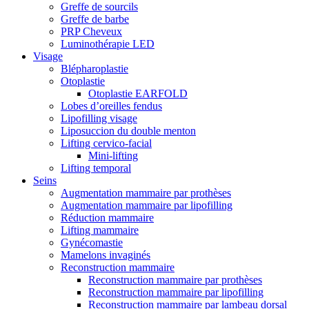
Greffe de sourcils
Greffe de barbe
PRP Cheveux
Luminothérapie LED
Visage
Blépharoplastie
Otoplastie
Otoplastie EARFOLD
Lobes d’oreilles fendus
Lipofilling visage
Liposuccion du double menton
Lifting cervico-facial
Mini-lifting
Lifting temporal
Seins
Augmentation mammaire par prothèses
Augmentation mammaire par lipofilling
Réduction mammaire
Lifting mammaire
Gynécomastie
Mamelons invaginés
Reconstruction mammaire
Reconstruction mammaire par prothèses
Reconstruction mammaire par lipofilling
Reconstruction mammaire par lambeau dorsal