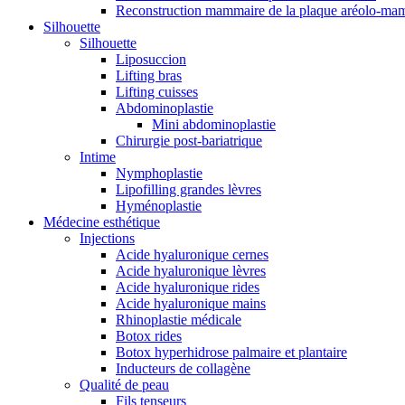
Reconstruction mammaire de la plaque aréolo-ma
Silhouette
Silhouette
Liposuccion
Lifting bras
Lifting cuisses
Abdominoplastie
Mini abdominoplastie
Chirurgie post-bariatrique
Intime
Nymphoplastie
Lipofilling grandes lèvres
Hyménoplastie
Médecine esthétique
Injections
Acide hyaluronique cernes
Acide hyaluronique lèvres
Acide hyaluronique rides
Acide hyaluronique mains
Rhinoplastie médicale
Botox rides
Botox hyperhidrose palmaire et plantaire
Inducteurs de collagène
Qualité de peau
Fils tenseurs