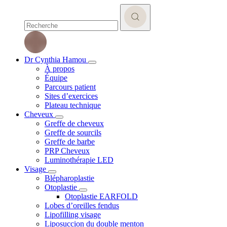
Dr Cynthia Hamou
À propos
Équipe
Parcours patient
Sites d’exercices
Plateau technique
Cheveux
Greffe de cheveux
Greffe de sourcils
Greffe de barbe
PRP Cheveux
Luminothérapie LED
Visage
Blépharoplastie
Otoplastie
Otoplastie EARFOLD
Lobes d’oreilles fendus
Lipofilling visage
Liposuccion du double menton