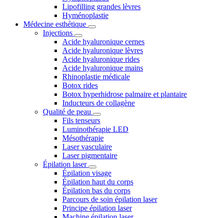
Lipofilling grandes lèvres
Hyménoplastie
Médecine esthétique
Injections
Acide hyaluronique cernes
Acide hyaluronique lèvres
Acide hyaluronique rides
Acide hyaluronique mains
Rhinoplastie médicale
Botox rides
Botox hyperhidrose palmaire et plantaire
Inducteurs de collagène
Qualité de peau
Fils tenseurs
Luminothérapie LED
Mésothérapie
Laser vasculaire
Laser pigmentaire
Épilation laser
Épilation visage
Épilation haut du corps
Épilation bas du corps
Parcours de soin épilation laser
Principe épilation laser
Machine épilation laser