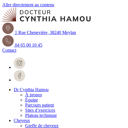
Aller directement au contenu
1 Rue Chenevière, 38240 Meylan
04 65 00 10 45
Contact
Dr Cynthia Hamou
À propos
Équipe
Parcours patient
Sites d’exercices
Plateau technique
Cheveux
Greffe de cheveux