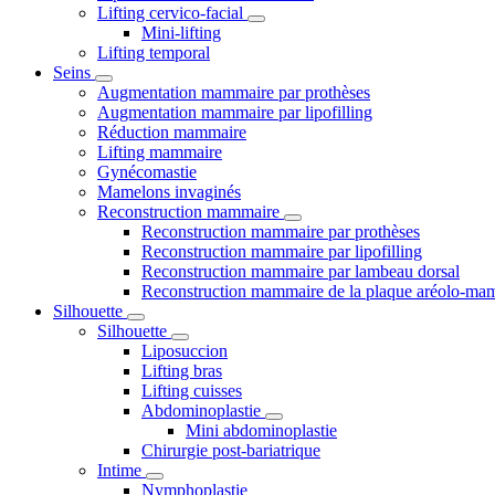
Lifting cervico-facial
Mini-lifting
Lifting temporal
Seins
Augmentation mammaire par prothèses
Augmentation mammaire par lipofilling
Réduction mammaire
Lifting mammaire
Gynécomastie
Mamelons invaginés
Reconstruction mammaire
Reconstruction mammaire par prothèses
Reconstruction mammaire par lipofilling
Reconstruction mammaire par lambeau dorsal
Reconstruction mammaire de la plaque aréolo-ma
Silhouette
Silhouette
Liposuccion
Lifting bras
Lifting cuisses
Abdominoplastie
Mini abdominoplastie
Chirurgie post-bariatrique
Intime
Nymphoplastie