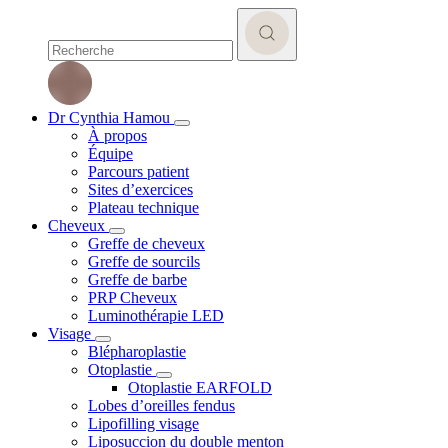
Dr Cynthia Hamou
À propos
Équipe
Parcours patient
Sites d’exercices
Plateau technique
Cheveux
Greffe de cheveux
Greffe de sourcils
Greffe de barbe
PRP Cheveux
Luminothérapie LED
Visage
Blépharoplastie
Otoplastie
Otoplastie EARFOLD
Lobes d’oreilles fendus
Lipofilling visage
Liposuccion du double menton