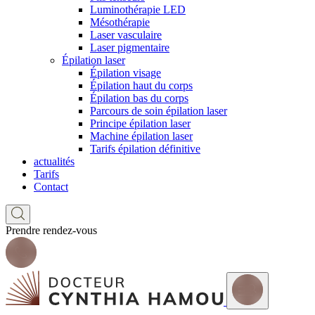
Luminothérapie LED
Mésothérapie
Laser vasculaire
Laser pigmentaire
Épilation laser
Épilation visage
Épilation haut du corps
Épilation bas du corps
Parcours de soin épilation laser
Principe épilation laser
Machine épilation laser
Tarifs épilation définitive
actualités
Tarifs
Contact
Prendre rendez-vous