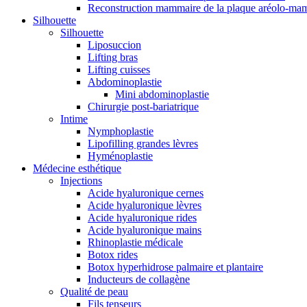
Reconstruction mammaire de la plaque aréolo-ma
Silhouette
Silhouette
Liposuccion
Lifting bras
Lifting cuisses
Abdominoplastie
Mini abdominoplastie
Chirurgie post-bariatrique
Intime
Nymphoplastie
Lipofilling grandes lèvres
Hyménoplastie
Médecine esthétique
Injections
Acide hyaluronique cernes
Acide hyaluronique lèvres
Acide hyaluronique rides
Acide hyaluronique mains
Rhinoplastie médicale
Botox rides
Botox hyperhidrose palmaire et plantaire
Inducteurs de collagène
Qualité de peau
Fils tenseurs