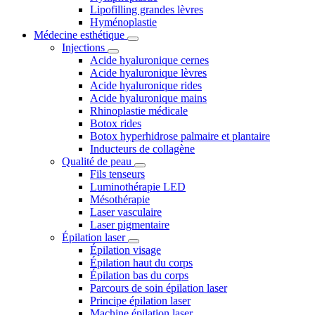
Lipofilling grandes lèvres
Hyménoplastie
Médecine esthétique
Injections
Acide hyaluronique cernes
Acide hyaluronique lèvres
Acide hyaluronique rides
Acide hyaluronique mains
Rhinoplastie médicale
Botox rides
Botox hyperhidrose palmaire et plantaire
Inducteurs de collagène
Qualité de peau
Fils tenseurs
Luminothérapie LED
Mésothérapie
Laser vasculaire
Laser pigmentaire
Épilation laser
Épilation visage
Épilation haut du corps
Épilation bas du corps
Parcours de soin épilation laser
Principe épilation laser
Machine épilation laser