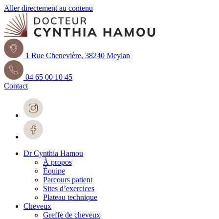
Aller directement au contenu
1 Rue Chenevière, 38240 Meylan
04 65 00 10 45
Contact
Dr Cynthia Hamou
À propos
Équipe
Parcours patient
Sites d’exercices
Plateau technique
Cheveux
Greffe de cheveux