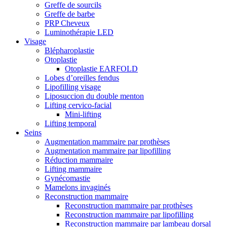
Greffe de sourcils
Greffe de barbe
PRP Cheveux
Luminothérapie LED
Visage
Blépharoplastie
Otoplastie
Otoplastie EARFOLD
Lobes d’oreilles fendus
Lipofilling visage
Liposuccion du double menton
Lifting cervico-facial
Mini-lifting
Lifting temporal
Seins
Augmentation mammaire par prothèses
Augmentation mammaire par lipofilling
Réduction mammaire
Lifting mammaire
Gynécomastie
Mamelons invaginés
Reconstruction mammaire
Reconstruction mammaire par prothèses
Reconstruction mammaire par lipofilling
Reconstruction mammaire par lambeau dorsal