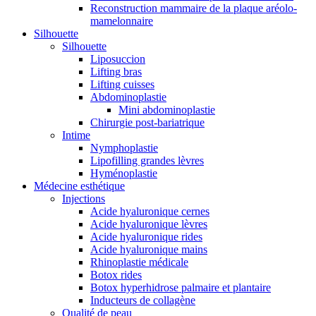
Reconstruction mammaire de la plaque aréolo-
mamelonnaire
Silhouette
Silhouette
Liposuccion
Lifting bras
Lifting cuisses
Abdominoplastie
Mini abdominoplastie
Chirurgie post-bariatrique
Intime
Nymphoplastie
Lipofilling grandes lèvres
Hyménoplastie
Médecine esthétique
Injections
Acide hyaluronique cernes
Acide hyaluronique lèvres
Acide hyaluronique rides
Acide hyaluronique mains
Rhinoplastie médicale
Botox rides
Botox hyperhidrose palmaire et plantaire
Inducteurs de collagène
Qualité de peau