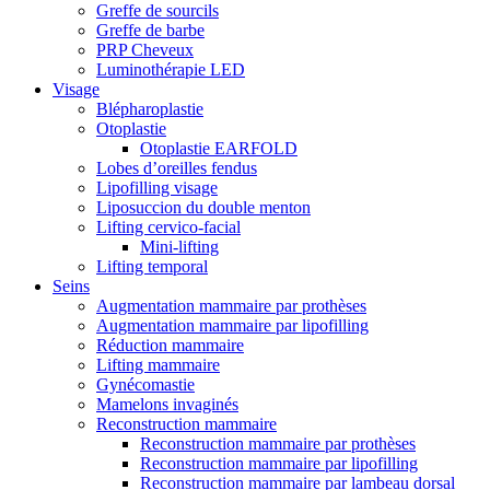
Greffe de sourcils
Greffe de barbe
PRP Cheveux
Luminothérapie LED
Visage
Blépharoplastie
Otoplastie
Otoplastie EARFOLD
Lobes d’oreilles fendus
Lipofilling visage
Liposuccion du double menton
Lifting cervico-facial
Mini-lifting
Lifting temporal
Seins
Augmentation mammaire par prothèses
Augmentation mammaire par lipofilling
Réduction mammaire
Lifting mammaire
Gynécomastie
Mamelons invaginés
Reconstruction mammaire
Reconstruction mammaire par prothèses
Reconstruction mammaire par lipofilling
Reconstruction mammaire par lambeau dorsal