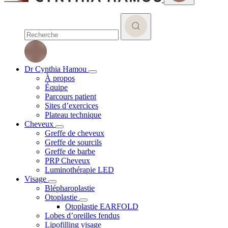
Dr Cynthia Hamou
À propos
Équipe
Parcours patient
Sites d’exercices
Plateau technique
Cheveux
Greffe de cheveux
Greffe de sourcils
Greffe de barbe
PRP Cheveux
Luminothérapie LED
Visage
Blépharoplastie
Otoplastie
Otoplastie EARFOLD
Lobes d’oreilles fendus
Lipofilling visage