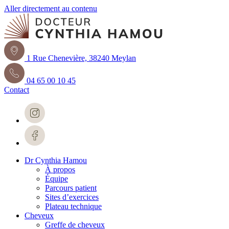
Aller directement au contenu
1 Rue Chenevière, 38240 Meylan
04 65 00 10 45
Contact
Dr Cynthia Hamou
À propos
Équipe
Parcours patient
Sites d’exercices
Plateau technique
Cheveux
Greffe de cheveux