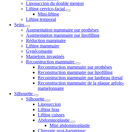
Liposuccion du double menton
Lifting cervico-facial
Mini-lifting
Lifting temporal
Seins
Augmentation mammaire par prothèses
Augmentation mammaire par lipofilling
Réduction mammaire
Lifting mammaire
Gynécomastie
Mamelons invaginés
Reconstruction mammaire
Reconstruction mammaire par prothèses
Reconstruction mammaire par lipofilling
Reconstruction mammaire par lambeau dorsal
Reconstruction mammaire de la plaque aréolo-
mamelonnaire
Silhouette
Silhouette
Liposuccion
Lifting bras
Lifting cuisses
Abdominoplastie
Mini abdominoplastie
Chirurgie post-bariatrique