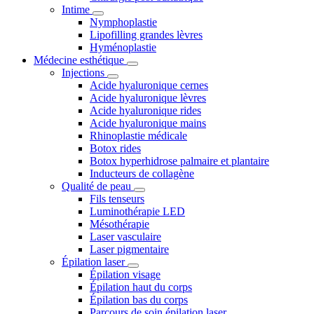
Intime
Nymphoplastie
Lipofilling grandes lèvres
Hyménoplastie
Médecine esthétique
Injections
Acide hyaluronique cernes
Acide hyaluronique lèvres
Acide hyaluronique rides
Acide hyaluronique mains
Rhinoplastie médicale
Botox rides
Botox hyperhidrose palmaire et plantaire
Inducteurs de collagène
Qualité de peau
Fils tenseurs
Luminothérapie LED
Mésothérapie
Laser vasculaire
Laser pigmentaire
Épilation laser
Épilation visage
Épilation haut du corps
Épilation bas du corps
Parcours de soin épilation laser