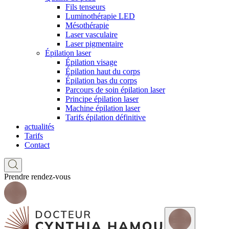
Fils tenseurs
Luminothérapie LED
Mésothérapie
Laser vasculaire
Laser pigmentaire
Épilation laser
Épilation visage
Épilation haut du corps
Épilation bas du corps
Parcours de soin épilation laser
Principe épilation laser
Machine épilation laser
Tarifs épilation définitive
actualités
Tarifs
Contact
Prendre rendez-vous