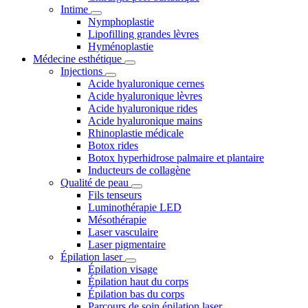
Intime
Nymphoplastie
Lipofilling grandes lèvres
Hyménoplastie
Médecine esthétique
Injections
Acide hyaluronique cernes
Acide hyaluronique lèvres
Acide hyaluronique rides
Acide hyaluronique mains
Rhinoplastie médicale
Botox rides
Botox hyperhidrose palmaire et plantaire
Inducteurs de collagène
Qualité de peau
Fils tenseurs
Luminothérapie LED
Mésothérapie
Laser vasculaire
Laser pigmentaire
Épilation laser
Épilation visage
Épilation haut du corps
Épilation bas du corps
Parcours de soin épilation laser