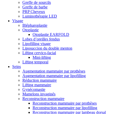
Greffe de sourcils
Greffe de barbe
PRP Cheveux
Luminothérapie LED
Visage
Blépharoplastie
Otoplastie
Otoplastie EARFOLD
Lobes d’oreilles fendus
Lipofilling visage
Liposuccion du double menton
Lifting cervico-facial
Mini-lifting
Lifting temporal
Seins
Augmentation mammaire par prothèses
Augmentation mammaire par lipofilling
Réduction mammaire
Lifting mammaire
Gynécomastie
Mamelons invaginés
Reconstruction mammaire
Reconstruction mammaire par prothèses
Reconstruction mammaire par lipofilling
Reconstruction mammaire par lambeau dorsal