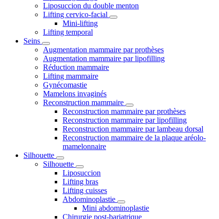
Liposuccion du double menton
Lifting cervico-facial
Mini-lifting
Lifting temporal
Seins
Augmentation mammaire par prothèses
Augmentation mammaire par lipofilling
Réduction mammaire
Lifting mammaire
Gynécomastie
Mamelons invaginés
Reconstruction mammaire
Reconstruction mammaire par prothèses
Reconstruction mammaire par lipofilling
Reconstruction mammaire par lambeau dorsal
Reconstruction mammaire de la plaque aréolo-
mamelonnaire
Silhouette
Silhouette
Liposuccion
Lifting bras
Lifting cuisses
Abdominoplastie
Mini abdominoplastie
Chirurgie post-bariatrique