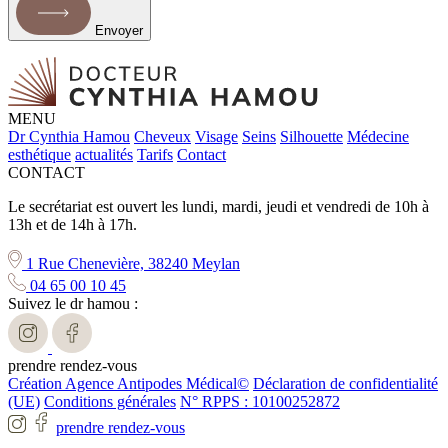
Envoyer
MENU
Dr Cynthia Hamou
Cheveux
Visage
Seins
Silhouette
Médecine
esthétique
actualités
Tarifs
Contact
CONTACT
Le secrétariat est ouvert les lundi, mardi, jeudi et vendredi de 10h à
13h et de 14h à 17h.
1 Rue Chenevière, 38240 Meylan
04 65 00 10 45
Suivez le dr hamou :
prendre rendez-vous
Création Agence Antipodes Médical©
Déclaration de confidentialité
(UE)
Conditions générales
N° RPPS : 10100252872
prendre rendez-vous