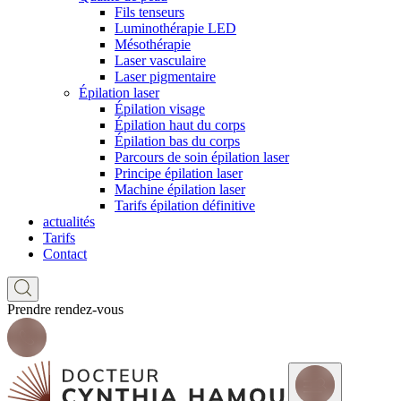
Fils tenseurs
Luminothérapie LED
Mésothérapie
Laser vasculaire
Laser pigmentaire
Épilation laser
Épilation visage
Épilation haut du corps
Épilation bas du corps
Parcours de soin épilation laser
Principe épilation laser
Machine épilation laser
Tarifs épilation définitive
actualités
Tarifs
Contact
Prendre rendez-vous