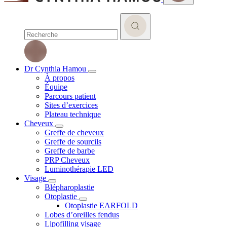
Dr Cynthia Hamou
À propos
Équipe
Parcours patient
Sites d’exercices
Plateau technique
Cheveux
Greffe de cheveux
Greffe de sourcils
Greffe de barbe
PRP Cheveux
Luminothérapie LED
Visage
Blépharoplastie
Otoplastie
Otoplastie EARFOLD
Lobes d’oreilles fendus
Lipofilling visage