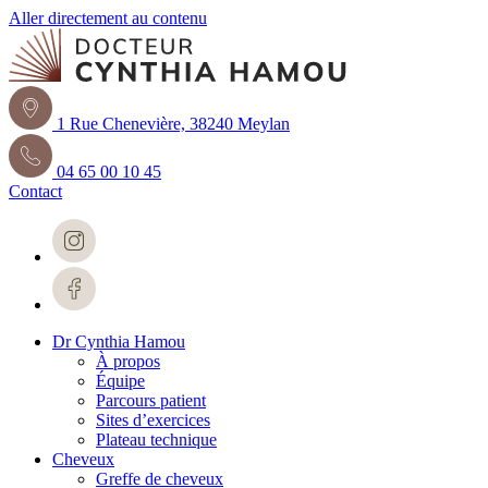
Aller directement au contenu
1 Rue Chenevière, 38240 Meylan
04 65 00 10 45
Contact
Dr Cynthia Hamou
À propos
Équipe
Parcours patient
Sites d’exercices
Plateau technique
Cheveux
Greffe de cheveux