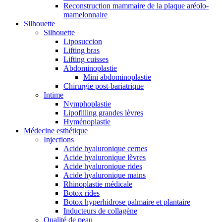
Reconstruction mammaire de la plaque aréolo-
mamelonnaire
Silhouette
Silhouette
Liposuccion
Lifting bras
Lifting cuisses
Abdominoplastie
Mini abdominoplastie
Chirurgie post-bariatrique
Intime
Nymphoplastie
Lipofilling grandes lèvres
Hyménoplastie
Médecine esthétique
Injections
Acide hyaluronique cernes
Acide hyaluronique lèvres
Acide hyaluronique rides
Acide hyaluronique mains
Rhinoplastie médicale
Botox rides
Botox hyperhidrose palmaire et plantaire
Inducteurs de collagène
Qualité de peau