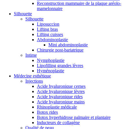
Reconstruction mammaire de la plaque aréolo-
mamelonnaire
Silhouette
Silhouette
Liposuccion
Lifting bras
Lifting cuisses
Abdominoplastie
Mini abdominoplastie
Chirurgie post-bariatrique
Intime
Nymphoplastie
Lipofilling grandes lèvres
Hyménoplastie
Médecine esthétique
Injections
Acide hyaluronique cernes
Acide hyaluronique lèvres
Acide hyaluronique rides
Acide hyaluronique mains
Rhinoplastie médicale
Botox rides
Botox hyperhidrose palmaire et plantaire
Inducteurs de collagène
Qualité de peau