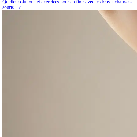
Quelles solutions et exercices pour en finir avec les bras « chauves-
souris » ?