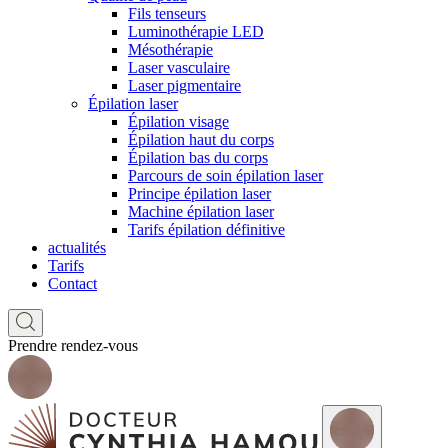
Fils tenseurs
Luminothérapie LED
Mésothérapie
Laser vasculaire
Laser pigmentaire
Épilation laser
Épilation visage
Épilation haut du corps
Épilation bas du corps
Parcours de soin épilation laser
Principe épilation laser
Machine épilation laser
Tarifs épilation définitive
actualités
Tarifs
Contact
Prendre rendez-vous