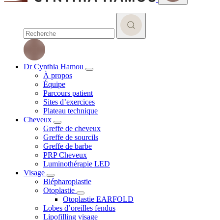
Dr Cynthia Hamou
À propos
Équipe
Parcours patient
Sites d’exercices
Plateau technique
Cheveux
Greffe de cheveux
Greffe de sourcils
Greffe de barbe
PRP Cheveux
Luminothérapie LED
Visage
Blépharoplastie
Otoplastie
Otoplastie EARFOLD
Lobes d’oreilles fendus
Lipofilling visage