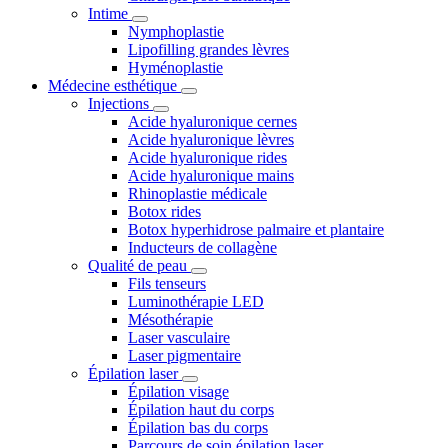
Intime
Nymphoplastie
Lipofilling grandes lèvres
Hyménoplastie
Médecine esthétique
Injections
Acide hyaluronique cernes
Acide hyaluronique lèvres
Acide hyaluronique rides
Acide hyaluronique mains
Rhinoplastie médicale
Botox rides
Botox hyperhidrose palmaire et plantaire
Inducteurs de collagène
Qualité de peau
Fils tenseurs
Luminothérapie LED
Mésothérapie
Laser vasculaire
Laser pigmentaire
Épilation laser
Épilation visage
Épilation haut du corps
Épilation bas du corps
Parcours de soin épilation laser