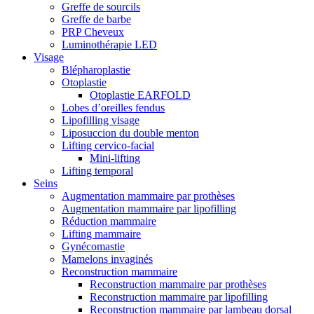
Greffe de sourcils
Greffe de barbe
PRP Cheveux
Luminothérapie LED
Visage
Blépharoplastie
Otoplastie
Otoplastie EARFOLD
Lobes d’oreilles fendus
Lipofilling visage
Liposuccion du double menton
Lifting cervico-facial
Mini-lifting
Lifting temporal
Seins
Augmentation mammaire par prothèses
Augmentation mammaire par lipofilling
Réduction mammaire
Lifting mammaire
Gynécomastie
Mamelons invaginés
Reconstruction mammaire
Reconstruction mammaire par prothèses
Reconstruction mammaire par lipofilling
Reconstruction mammaire par lambeau dorsal