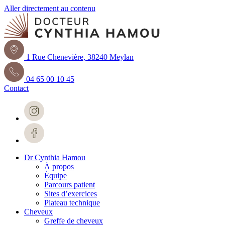
Aller directement au contenu
1 Rue Chenevière, 38240 Meylan
04 65 00 10 45
Contact
Dr Cynthia Hamou
À propos
Équipe
Parcours patient
Sites d’exercices
Plateau technique
Cheveux
Greffe de cheveux