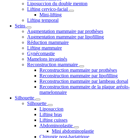
Liposuccion du double menton
Lifting cervico-facial
Mini-lifting
Lifting temporal
Seins
Augmentation mammaire par prothèses
Augmentation mammaire par lipofilling
Réduction mammaire
Lifting mammaire
Gynécomastie
Mamelons invaginés
Reconstruction mammaire
Reconstruction mammaire par prothèses
Reconstruction mammaire par lipofilling
Reconstruction mammaire par lambeau dorsal
Reconstruction mammaire de la plaque aréolo-
mamelonnaire
Silhouette
Silhouette
Liposuccion
Lifting bras
Lifting cuisses
Abdominoplastie
Mini abdominoplastie
Chirurgie post-bariatrique