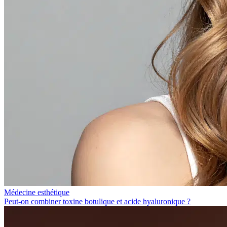
Médecine esthétique
Peut-on combiner toxine botulique et acide hyaluronique ?