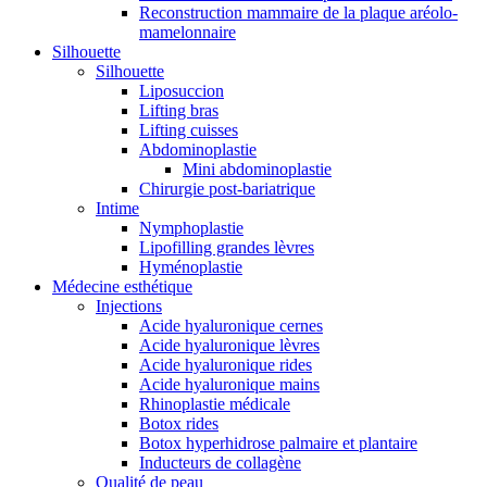
Reconstruction mammaire de la plaque aréolo-
mamelonnaire
Silhouette
Silhouette
Liposuccion
Lifting bras
Lifting cuisses
Abdominoplastie
Mini abdominoplastie
Chirurgie post-bariatrique
Intime
Nymphoplastie
Lipofilling grandes lèvres
Hyménoplastie
Médecine esthétique
Injections
Acide hyaluronique cernes
Acide hyaluronique lèvres
Acide hyaluronique rides
Acide hyaluronique mains
Rhinoplastie médicale
Botox rides
Botox hyperhidrose palmaire et plantaire
Inducteurs de collagène
Qualité de peau