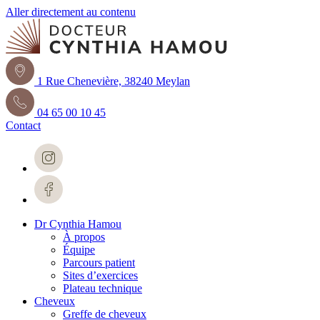
Aller directement au contenu
1 Rue Chenevière, 38240 Meylan
04 65 00 10 45
Contact
Dr Cynthia Hamou
À propos
Équipe
Parcours patient
Sites d’exercices
Plateau technique
Cheveux
Greffe de cheveux