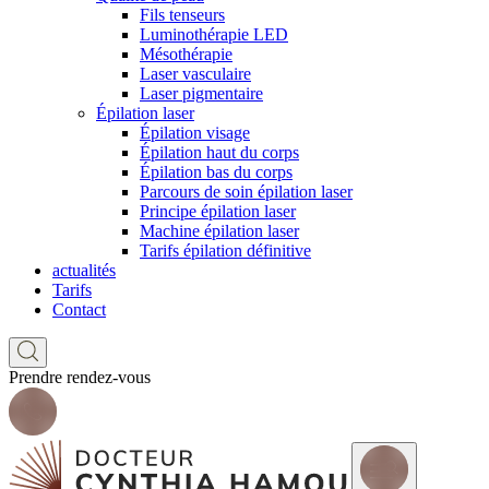
Fils tenseurs
Luminothérapie LED
Mésothérapie
Laser vasculaire
Laser pigmentaire
Épilation laser
Épilation visage
Épilation haut du corps
Épilation bas du corps
Parcours de soin épilation laser
Principe épilation laser
Machine épilation laser
Tarifs épilation définitive
actualités
Tarifs
Contact
Prendre rendez-vous