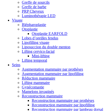
Greffe de sourcils
Greffe de barbe
PRP Cheveux
Luminothérapie LED
Visage
Blépharoplastie
Otoplastie
Otoplastie EARFOLD
Lobes d’oreilles fendus
Lipofilling visage
Liposuccion du double menton
Lifting cervico-facial
Mini-lifting
Lifting temporal
Seins
Augmentation mammaire par prothèses
Augmentation mammaire par lipofilling
Réduction mammaire
Lifting mammaire
Gynécomastie
Mamelons invaginés
Reconstruction mammaire
Reconstruction mammaire par prothèses
Reconstruction mammaire par lipofilling
Reconstruction mammaire par lambeau dorsal