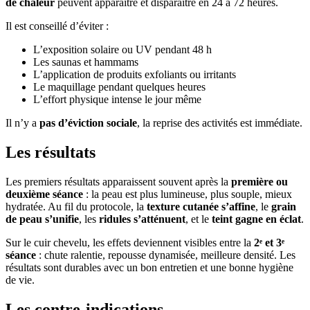
de chaleur
peuvent apparaître et disparaître en 24 à 72 heures.
Il est conseillé d’éviter :
L’exposition solaire ou UV pendant 48 h
Les saunas et hammams
L’application de produits exfoliants ou irritants
Le maquillage pendant quelques heures
L’effort physique intense le jour même
Il n’y a
pas d’éviction sociale
, la reprise des activités est immédiate.
Les résultats
Les premiers résultats apparaissent souvent après la
première ou
deuxième séance
: la peau est plus lumineuse, plus souple, mieux
hydratée. Au fil du protocole, la
texture cutanée s’affine
, le
grain
de peau s’unifie
, les
ridules s’atténuent
, et le
teint gagne en éclat
.
Sur le cuir chevelu, les effets deviennent visibles entre la
2ᵉ et 3ᵉ
séance
: chute ralentie, repousse dynamisée, meilleure densité. Les
résultats sont durables avec un bon entretien et une bonne hygiène
de vie.
Les contre-indications