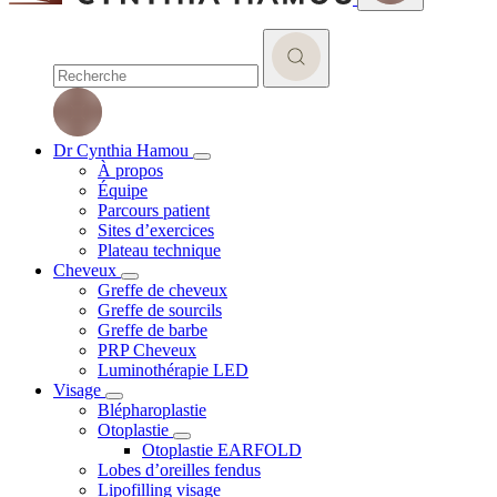
Dr Cynthia Hamou
À propos
Équipe
Parcours patient
Sites d’exercices
Plateau technique
Cheveux
Greffe de cheveux
Greffe de sourcils
Greffe de barbe
PRP Cheveux
Luminothérapie LED
Visage
Blépharoplastie
Otoplastie
Otoplastie EARFOLD
Lobes d’oreilles fendus
Lipofilling visage