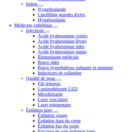
Intime
Nymphoplastie
Lipofilling grandes lèvres
Hyménoplastie
Médecine esthétique
Injections
Acide hyaluronique cernes
Acide hyaluronique lèvres
Acide hyaluronique rides
Acide hyaluronique mains
Rhinoplastie médicale
Botox rides
Botox hyperhidrose palmaire et plantaire
Inducteurs de collagène
Qualité de peau
Fils tenseurs
Luminothérapie LED
Mésothérapie
Laser vasculaire
Laser pigmentaire
Épilation laser
Épilation visage
Épilation haut du corps
Épilation bas du corps
Parcours de soin épilation laser