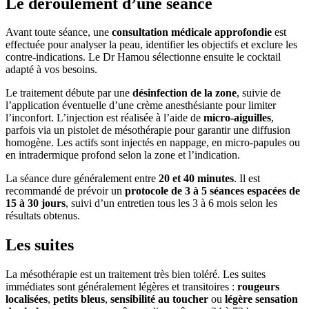
Le déroulement d’une séance
Avant toute séance, une
consultation médicale approfondie
est
effectuée pour analyser la peau, identifier les objectifs et exclure les
contre-indications. Le Dr Hamou sélectionne ensuite le cocktail
adapté à vos besoins.
Le traitement débute par une
désinfection de la zone
, suivie de
l’application éventuelle d’une crème anesthésiante pour limiter
l’inconfort. L’injection est réalisée à l’aide de
micro-aiguilles
,
parfois via un pistolet de mésothérapie pour garantir une diffusion
homogène. Les actifs sont injectés en nappage, en micro-papules ou
en intradermique profond selon la zone et l’indication.
La séance dure généralement entre
20 et 40 minutes
. Il est
recommandé de prévoir un
protocole de 3 à 5 séances espacées de
15 à 30 jours
, suivi d’un entretien tous les 3 à 6 mois selon les
résultats obtenus.
Les suites
La mésothérapie est un traitement très bien toléré. Les suites
immédiates sont généralement légères et transitoires :
rougeurs
localisées
,
petits bleus
,
sensibilité au toucher
ou
légère sensation