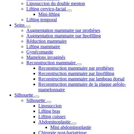
Liposuccion du double menton
Lifting cervico-facial
Mini-lifting
Lifting temporal
Seins
Augmentation mammaire par prothèses
Augmentation mammaire par lipofilling
Réduction mammaire
Lifting mammaire
Gynécomastie
Mamelons invaginés
Reconstruction mammaire
Reconstruction mammaire par prothèses
Reconstruction mammaire par lipofilling
Reconstruction mammaire par lambeau dorsal
Reconstruction mammaire de la plaque aréolo-
mamelonnaire
Silhouette
Silhouette
Liposuccion
Lifting bras
Lifting cuisses
Abdominoplastie
Mini abdominoplastie
Chirurgie post-bariatrique