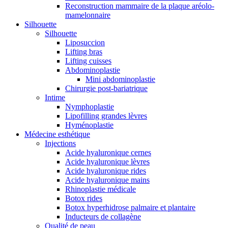
Reconstruction mammaire de la plaque aréolo-
mamelonnaire
Silhouette
Silhouette
Liposuccion
Lifting bras
Lifting cuisses
Abdominoplastie
Mini abdominoplastie
Chirurgie post-bariatrique
Intime
Nymphoplastie
Lipofilling grandes lèvres
Hyménoplastie
Médecine esthétique
Injections
Acide hyaluronique cernes
Acide hyaluronique lèvres
Acide hyaluronique rides
Acide hyaluronique mains
Rhinoplastie médicale
Botox rides
Botox hyperhidrose palmaire et plantaire
Inducteurs de collagène
Qualité de peau