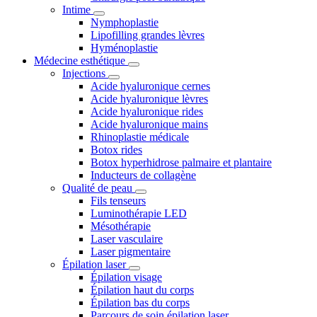
Intime
Nymphoplastie
Lipofilling grandes lèvres
Hyménoplastie
Médecine esthétique
Injections
Acide hyaluronique cernes
Acide hyaluronique lèvres
Acide hyaluronique rides
Acide hyaluronique mains
Rhinoplastie médicale
Botox rides
Botox hyperhidrose palmaire et plantaire
Inducteurs de collagène
Qualité de peau
Fils tenseurs
Luminothérapie LED
Mésothérapie
Laser vasculaire
Laser pigmentaire
Épilation laser
Épilation visage
Épilation haut du corps
Épilation bas du corps
Parcours de soin épilation laser