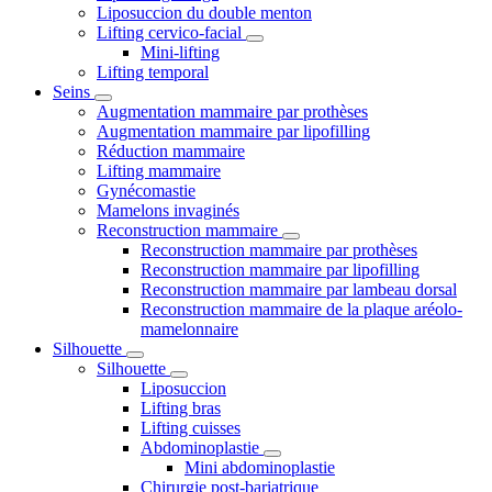
Liposuccion du double menton
Lifting cervico-facial
Mini-lifting
Lifting temporal
Seins
Augmentation mammaire par prothèses
Augmentation mammaire par lipofilling
Réduction mammaire
Lifting mammaire
Gynécomastie
Mamelons invaginés
Reconstruction mammaire
Reconstruction mammaire par prothèses
Reconstruction mammaire par lipofilling
Reconstruction mammaire par lambeau dorsal
Reconstruction mammaire de la plaque aréolo-
mamelonnaire
Silhouette
Silhouette
Liposuccion
Lifting bras
Lifting cuisses
Abdominoplastie
Mini abdominoplastie
Chirurgie post-bariatrique