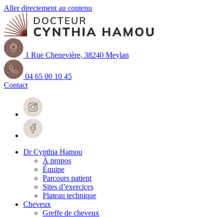
Aller directement au contenu
1 Rue Chenevière, 38240 Meylan
04 65 00 10 45
Contact
Dr Cynthia Hamou
À propos
Équipe
Parcours patient
Sites d’exercices
Plateau technique
Cheveux
Greffe de cheveux