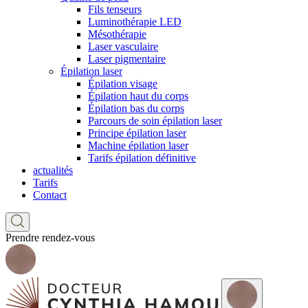
Fils tenseurs
Luminothérapie LED
Mésothérapie
Laser vasculaire
Laser pigmentaire
Épilation laser
Épilation visage
Épilation haut du corps
Épilation bas du corps
Parcours de soin épilation laser
Principe épilation laser
Machine épilation laser
Tarifs épilation définitive
actualités
Tarifs
Contact
Prendre rendez-vous