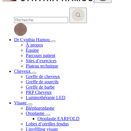
Dr Cynthia Hamou
À propos
Équipe
Parcours patient
Sites d’exercices
Plateau technique
Cheveux
Greffe de cheveux
Greffe de sourcils
Greffe de barbe
PRP Cheveux
Luminothérapie LED
Visage
Blépharoplastie
Otoplastie
Otoplastie EARFOLD
Lobes d’oreilles fendus
Lipofilling visage