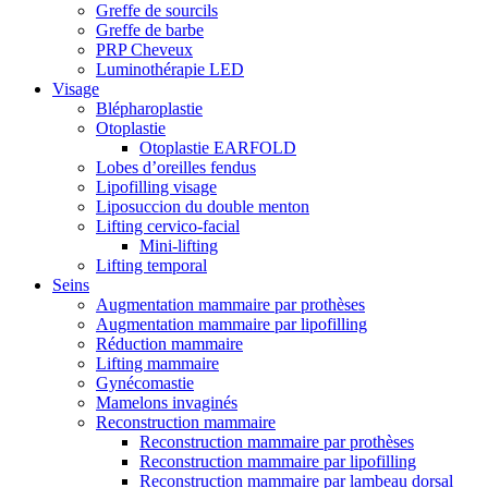
Greffe de sourcils
Greffe de barbe
PRP Cheveux
Luminothérapie LED
Visage
Blépharoplastie
Otoplastie
Otoplastie EARFOLD
Lobes d’oreilles fendus
Lipofilling visage
Liposuccion du double menton
Lifting cervico-facial
Mini-lifting
Lifting temporal
Seins
Augmentation mammaire par prothèses
Augmentation mammaire par lipofilling
Réduction mammaire
Lifting mammaire
Gynécomastie
Mamelons invaginés
Reconstruction mammaire
Reconstruction mammaire par prothèses
Reconstruction mammaire par lipofilling
Reconstruction mammaire par lambeau dorsal