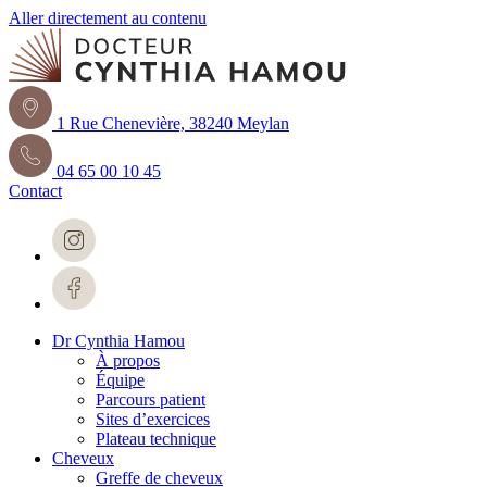
Aller directement au contenu
1 Rue Chenevière, 38240 Meylan
04 65 00 10 45
Contact
Dr Cynthia Hamou
À propos
Équipe
Parcours patient
Sites d’exercices
Plateau technique
Cheveux
Greffe de cheveux