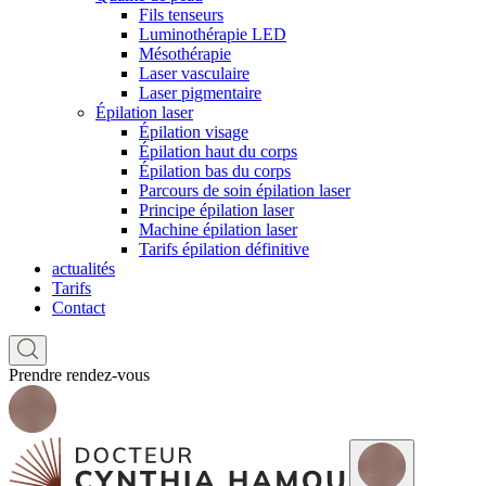
Fils tenseurs
Luminothérapie LED
Mésothérapie
Laser vasculaire
Laser pigmentaire
Épilation laser
Épilation visage
Épilation haut du corps
Épilation bas du corps
Parcours de soin épilation laser
Principe épilation laser
Machine épilation laser
Tarifs épilation définitive
actualités
Tarifs
Contact
Prendre rendez-vous