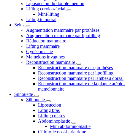
Liposuccion du double menton
Lifting cervico-facial
Mini-lifting
Lifting temporal
Seins
Augmentation mammaire par prothèses
Augmentation mammaire par lipofilling
Réduction mammaire
Lifting mammaire
Gynécomastie
Mamelons invaginés
Reconstruction mammaire
Reconstruction mammaire par prothèses
Reconstruction mammaire par lipofilling
Reconstruction mammaire par lambeau dorsal
Reconstruction mammaire de la plaque aréolo-
mamelonnaire
Silhouette
Silhouette
Liposuccion
Lifting bras
Lifting cuisses
Abdominoplastie
Mini abdominoplastie
Chirurgie post-bariatrique