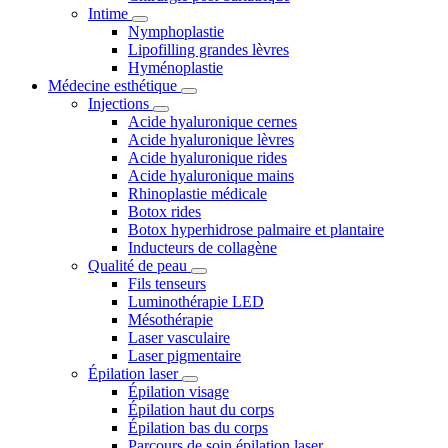
Intime
Nymphoplastie
Lipofilling grandes lèvres
Hyménoplastie
Médecine esthétique
Injections
Acide hyaluronique cernes
Acide hyaluronique lèvres
Acide hyaluronique rides
Acide hyaluronique mains
Rhinoplastie médicale
Botox rides
Botox hyperhidrose palmaire et plantaire
Inducteurs de collagène
Qualité de peau
Fils tenseurs
Luminothérapie LED
Mésothérapie
Laser vasculaire
Laser pigmentaire
Épilation laser
Épilation visage
Épilation haut du corps
Épilation bas du corps
Parcours de soin épilation laser