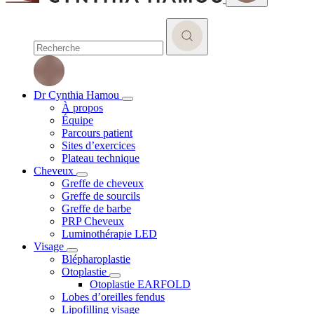
Dr Cynthia Hamou
À propos
Équipe
Parcours patient
Sites d’exercices
Plateau technique
Cheveux
Greffe de cheveux
Greffe de sourcils
Greffe de barbe
PRP Cheveux
Luminothérapie LED
Visage
Blépharoplastie
Otoplastie
Otoplastie EARFOLD
Lobes d’oreilles fendus
Lipofilling visage