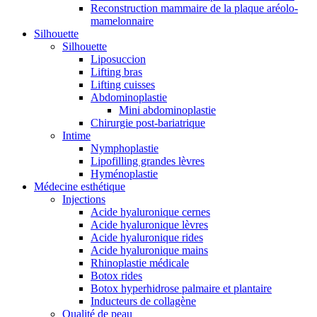
Reconstruction mammaire de la plaque aréolo-
mamelonnaire
Silhouette
Silhouette
Liposuccion
Lifting bras
Lifting cuisses
Abdominoplastie
Mini abdominoplastie
Chirurgie post-bariatrique
Intime
Nymphoplastie
Lipofilling grandes lèvres
Hyménoplastie
Médecine esthétique
Injections
Acide hyaluronique cernes
Acide hyaluronique lèvres
Acide hyaluronique rides
Acide hyaluronique mains
Rhinoplastie médicale
Botox rides
Botox hyperhidrose palmaire et plantaire
Inducteurs de collagène
Qualité de peau