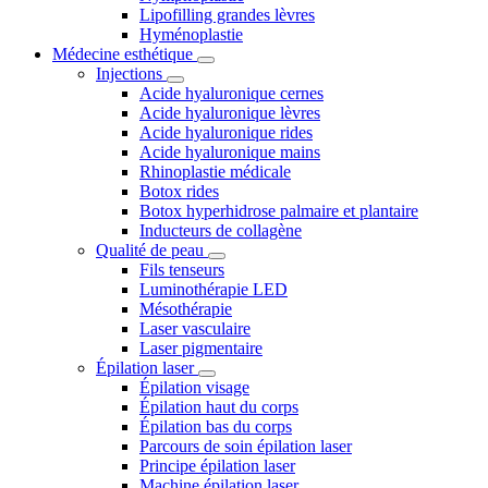
Lipofilling grandes lèvres
Hyménoplastie
Médecine esthétique
Injections
Acide hyaluronique cernes
Acide hyaluronique lèvres
Acide hyaluronique rides
Acide hyaluronique mains
Rhinoplastie médicale
Botox rides
Botox hyperhidrose palmaire et plantaire
Inducteurs de collagène
Qualité de peau
Fils tenseurs
Luminothérapie LED
Mésothérapie
Laser vasculaire
Laser pigmentaire
Épilation laser
Épilation visage
Épilation haut du corps
Épilation bas du corps
Parcours de soin épilation laser
Principe épilation laser
Machine épilation laser