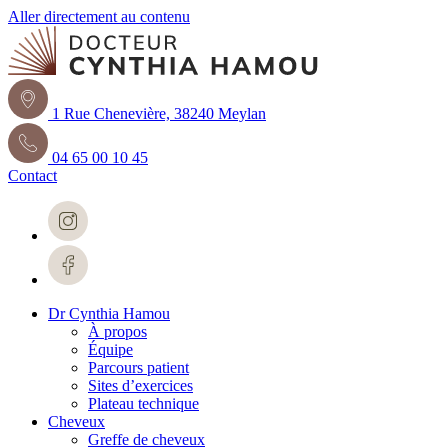
Aller directement au contenu
1 Rue Chenevière, 38240 Meylan
04 65 00 10 45
Contact
Dr Cynthia Hamou
À propos
Équipe
Parcours patient
Sites d’exercices
Plateau technique
Cheveux
Greffe de cheveux