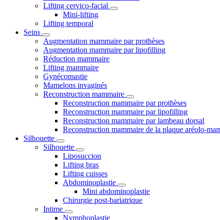
Lifting cervico-facial
Mini-lifting
Lifting temporal
Seins
Augmentation mammaire par prothèses
Augmentation mammaire par lipofilling
Réduction mammaire
Lifting mammaire
Gynécomastie
Mamelons invaginés
Reconstruction mammaire
Reconstruction mammaire par prothèses
Reconstruction mammaire par lipofilling
Reconstruction mammaire par lambeau dorsal
Reconstruction mammaire de la plaque aréolo-ma
Silhouette
Silhouette
Liposuccion
Lifting bras
Lifting cuisses
Abdominoplastie
Mini abdominoplastie
Chirurgie post-bariatrique
Intime
Nymphoplastie