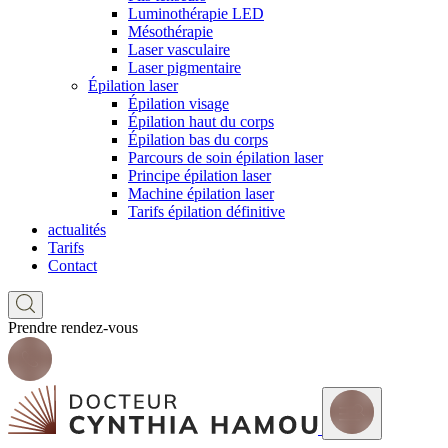
Luminothérapie LED
Mésothérapie
Laser vasculaire
Laser pigmentaire
Épilation laser
Épilation visage
Épilation haut du corps
Épilation bas du corps
Parcours de soin épilation laser
Principe épilation laser
Machine épilation laser
Tarifs épilation définitive
actualités
Tarifs
Contact
Prendre rendez-vous