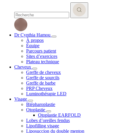
Dr Cynthia Hamou
À propos
Équipe
Parcours patient
Sites d’exercices
Plateau technique
Cheveux
Greffe de cheveux
Greffe de sourcils
Greffe de barbe
PRP Cheveux
Luminothérapie LED
Visage
Blépharoplastie
Otoplastie
Otoplastie EARFOLD
Lobes d’oreilles fendus
Lipofilling visage
Liposuccion du double menton