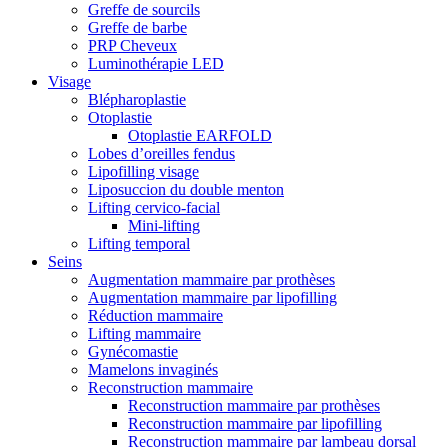
Greffe de sourcils
Greffe de barbe
PRP Cheveux
Luminothérapie LED
Visage
Blépharoplastie
Otoplastie
Otoplastie EARFOLD
Lobes d’oreilles fendus
Lipofilling visage
Liposuccion du double menton
Lifting cervico-facial
Mini-lifting
Lifting temporal
Seins
Augmentation mammaire par prothèses
Augmentation mammaire par lipofilling
Réduction mammaire
Lifting mammaire
Gynécomastie
Mamelons invaginés
Reconstruction mammaire
Reconstruction mammaire par prothèses
Reconstruction mammaire par lipofilling
Reconstruction mammaire par lambeau dorsal