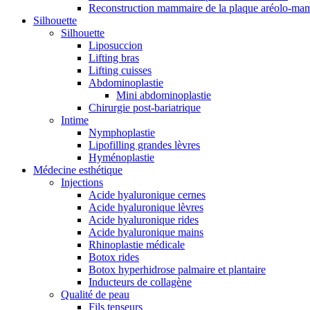
Reconstruction mammaire de la plaque aréolo-ma
Silhouette
Silhouette
Liposuccion
Lifting bras
Lifting cuisses
Abdominoplastie
Mini abdominoplastie
Chirurgie post-bariatrique
Intime
Nymphoplastie
Lipofilling grandes lèvres
Hyménoplastie
Médecine esthétique
Injections
Acide hyaluronique cernes
Acide hyaluronique lèvres
Acide hyaluronique rides
Acide hyaluronique mains
Rhinoplastie médicale
Botox rides
Botox hyperhidrose palmaire et plantaire
Inducteurs de collagène
Qualité de peau
Fils tenseurs