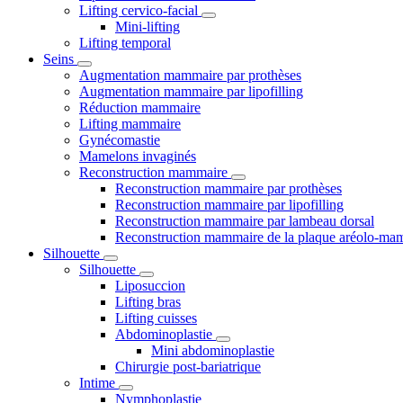
Lifting cervico-facial
Mini-lifting
Lifting temporal
Seins
Augmentation mammaire par prothèses
Augmentation mammaire par lipofilling
Réduction mammaire
Lifting mammaire
Gynécomastie
Mamelons invaginés
Reconstruction mammaire
Reconstruction mammaire par prothèses
Reconstruction mammaire par lipofilling
Reconstruction mammaire par lambeau dorsal
Reconstruction mammaire de la plaque aréolo-ma
Silhouette
Silhouette
Liposuccion
Lifting bras
Lifting cuisses
Abdominoplastie
Mini abdominoplastie
Chirurgie post-bariatrique
Intime
Nymphoplastie