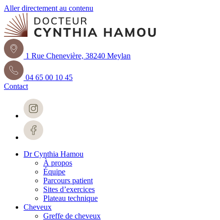
Aller directement au contenu
1 Rue Chenevière, 38240 Meylan
04 65 00 10 45
Contact
Dr Cynthia Hamou
À propos
Équipe
Parcours patient
Sites d’exercices
Plateau technique
Cheveux
Greffe de cheveux