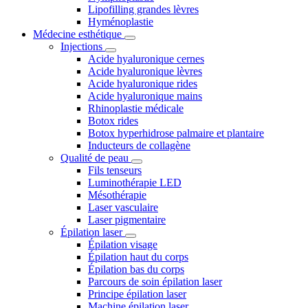
Lipofilling grandes lèvres
Hyménoplastie
Médecine esthétique
Injections
Acide hyaluronique cernes
Acide hyaluronique lèvres
Acide hyaluronique rides
Acide hyaluronique mains
Rhinoplastie médicale
Botox rides
Botox hyperhidrose palmaire et plantaire
Inducteurs de collagène
Qualité de peau
Fils tenseurs
Luminothérapie LED
Mésothérapie
Laser vasculaire
Laser pigmentaire
Épilation laser
Épilation visage
Épilation haut du corps
Épilation bas du corps
Parcours de soin épilation laser
Principe épilation laser
Machine épilation laser