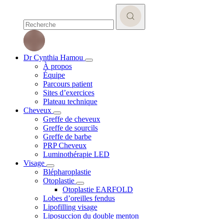
Dr Cynthia Hamou
À propos
Équipe
Parcours patient
Sites d’exercices
Plateau technique
Cheveux
Greffe de cheveux
Greffe de sourcils
Greffe de barbe
PRP Cheveux
Luminothérapie LED
Visage
Blépharoplastie
Otoplastie
Otoplastie EARFOLD
Lobes d’oreilles fendus
Lipofilling visage
Liposuccion du double menton