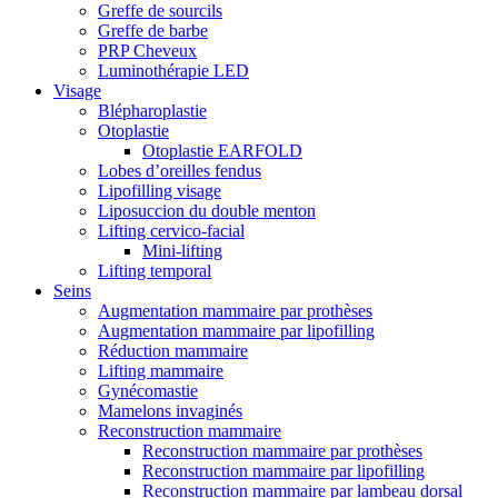
Greffe de sourcils
Greffe de barbe
PRP Cheveux
Luminothérapie LED
Visage
Blépharoplastie
Otoplastie
Otoplastie EARFOLD
Lobes d’oreilles fendus
Lipofilling visage
Liposuccion du double menton
Lifting cervico-facial
Mini-lifting
Lifting temporal
Seins
Augmentation mammaire par prothèses
Augmentation mammaire par lipofilling
Réduction mammaire
Lifting mammaire
Gynécomastie
Mamelons invaginés
Reconstruction mammaire
Reconstruction mammaire par prothèses
Reconstruction mammaire par lipofilling
Reconstruction mammaire par lambeau dorsal