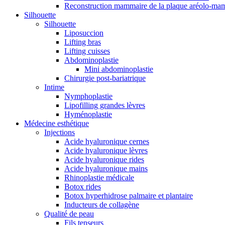
Reconstruction mammaire de la plaque aréolo-ma
Silhouette
Silhouette
Liposuccion
Lifting bras
Lifting cuisses
Abdominoplastie
Mini abdominoplastie
Chirurgie post-bariatrique
Intime
Nymphoplastie
Lipofilling grandes lèvres
Hyménoplastie
Médecine esthétique
Injections
Acide hyaluronique cernes
Acide hyaluronique lèvres
Acide hyaluronique rides
Acide hyaluronique mains
Rhinoplastie médicale
Botox rides
Botox hyperhidrose palmaire et plantaire
Inducteurs de collagène
Qualité de peau
Fils tenseurs