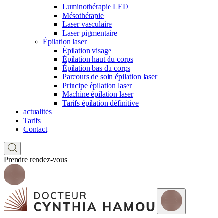
Luminothérapie LED
Mésothérapie
Laser vasculaire
Laser pigmentaire
Épilation laser
Épilation visage
Épilation haut du corps
Épilation bas du corps
Parcours de soin épilation laser
Principe épilation laser
Machine épilation laser
Tarifs épilation définitive
actualités
Tarifs
Contact
Prendre rendez-vous