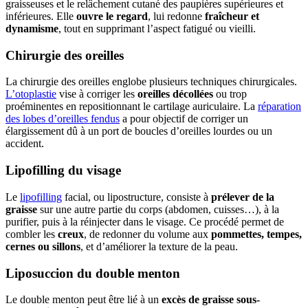
graisseuses et le relâchement cutané des paupières supérieures et
inférieures. Elle
ouvre le regard
, lui redonne
fraîcheur et
dynamisme
, tout en supprimant l’aspect fatigué ou vieilli.
Chirurgie des oreilles
La chirurgie des oreilles englobe plusieurs techniques chirurgicales.
L’otoplastie
vise à corriger les
oreilles décollées
ou trop
proéminentes en repositionnant le cartilage auriculaire. La
réparation
des lobes d’oreilles fendus
a pour objectif de corriger un
élargissement dû à un port de boucles d’oreilles lourdes ou un
accident.
Lipofilling du visage
Le
lipofilling
facial, ou lipostructure, consiste à
prélever de la
graisse
sur une autre partie du corps (abdomen, cuisses…), à la
purifier, puis à la réinjecter dans le visage. Ce procédé permet de
combler les
creux
, de redonner du volume aux
pommettes, tempes,
cernes ou sillons
, et d’améliorer la texture de la peau.
Liposuccion du double menton
Le double menton peut être lié à un
excès de graisse sous-