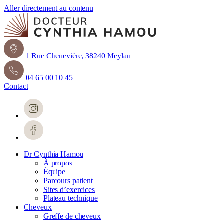
Aller directement au contenu
1 Rue Chenevière, 38240 Meylan
04 65 00 10 45
Contact
Dr Cynthia Hamou
À propos
Équipe
Parcours patient
Sites d’exercices
Plateau technique
Cheveux
Greffe de cheveux