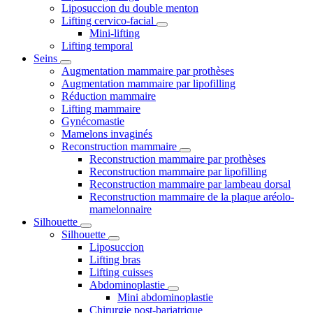
Liposuccion du double menton
Lifting cervico-facial
Mini-lifting
Lifting temporal
Seins
Augmentation mammaire par prothèses
Augmentation mammaire par lipofilling
Réduction mammaire
Lifting mammaire
Gynécomastie
Mamelons invaginés
Reconstruction mammaire
Reconstruction mammaire par prothèses
Reconstruction mammaire par lipofilling
Reconstruction mammaire par lambeau dorsal
Reconstruction mammaire de la plaque aréolo-
mamelonnaire
Silhouette
Silhouette
Liposuccion
Lifting bras
Lifting cuisses
Abdominoplastie
Mini abdominoplastie
Chirurgie post-bariatrique