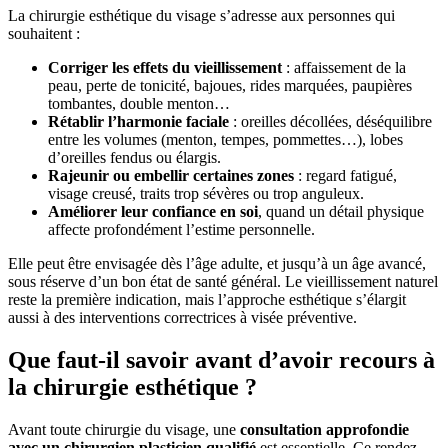
La chirurgie esthétique du visage s’adresse aux personnes qui
souhaitent :
Corriger les effets du vieillissement
: affaissement de la
peau, perte de tonicité, bajoues, rides marquées, paupières
tombantes, double menton…
Rétablir l’harmonie faciale
: oreilles décollées, déséquilibre
entre les volumes (menton, tempes, pommettes…), lobes
d’oreilles fendus ou élargis.
Rajeunir ou embellir certaines zones
: regard fatigué,
visage creusé, traits trop sévères ou trop anguleux.
Améliorer leur confiance en soi
, quand un détail physique
affecte profondément l’estime personnelle.
Elle peut être envisagée dès l’âge adulte, et jusqu’à un âge avancé,
sous réserve d’un bon état de santé général. Le vieillissement naturel
reste la première indication, mais l’approche esthétique s’élargit
aussi à des interventions correctrices à visée préventive.
Que faut-il savoir avant d’avoir recours à
la chirurgie esthétique ?
Avant toute chirurgie du visage, une
consultation approfondie
avec un chirurgien plasticien qualifié
est essentielle. Ce rendez-