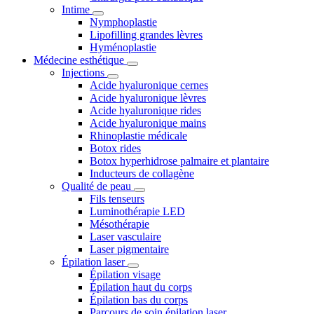
Intime
Nymphoplastie
Lipofilling grandes lèvres
Hyménoplastie
Médecine esthétique
Injections
Acide hyaluronique cernes
Acide hyaluronique lèvres
Acide hyaluronique rides
Acide hyaluronique mains
Rhinoplastie médicale
Botox rides
Botox hyperhidrose palmaire et plantaire
Inducteurs de collagène
Qualité de peau
Fils tenseurs
Luminothérapie LED
Mésothérapie
Laser vasculaire
Laser pigmentaire
Épilation laser
Épilation visage
Épilation haut du corps
Épilation bas du corps
Parcours de soin épilation laser