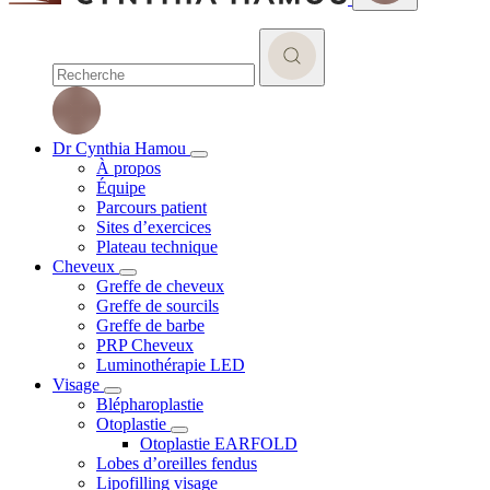
Dr Cynthia Hamou
À propos
Équipe
Parcours patient
Sites d’exercices
Plateau technique
Cheveux
Greffe de cheveux
Greffe de sourcils
Greffe de barbe
PRP Cheveux
Luminothérapie LED
Visage
Blépharoplastie
Otoplastie
Otoplastie EARFOLD
Lobes d’oreilles fendus
Lipofilling visage