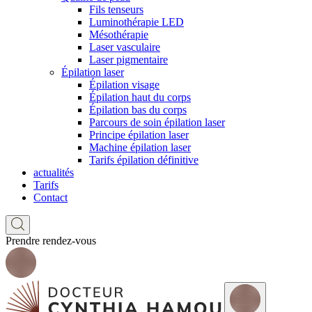
Fils tenseurs
Luminothérapie LED
Mésothérapie
Laser vasculaire
Laser pigmentaire
Épilation laser
Épilation visage
Épilation haut du corps
Épilation bas du corps
Parcours de soin épilation laser
Principe épilation laser
Machine épilation laser
Tarifs épilation définitive
actualités
Tarifs
Contact
Prendre rendez-vous