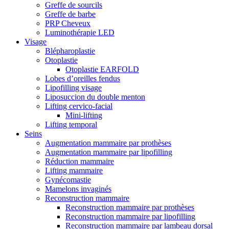
Greffe de sourcils
Greffe de barbe
PRP Cheveux
Luminothérapie LED
Visage
Blépharoplastie
Otoplastie
Otoplastie EARFOLD
Lobes d’oreilles fendus
Lipofilling visage
Liposuccion du double menton
Lifting cervico-facial
Mini-lifting
Lifting temporal
Seins
Augmentation mammaire par prothèses
Augmentation mammaire par lipofilling
Réduction mammaire
Lifting mammaire
Gynécomastie
Mamelons invaginés
Reconstruction mammaire
Reconstruction mammaire par prothèses
Reconstruction mammaire par lipofilling
Reconstruction mammaire par lambeau dorsal