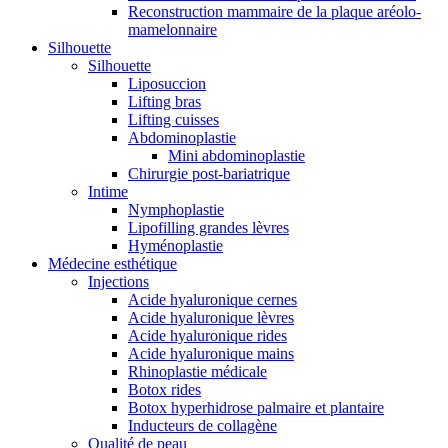
Reconstruction mammaire de la plaque aréolo-
mamelonnaire
Silhouette
Silhouette
Liposuccion
Lifting bras
Lifting cuisses
Abdominoplastie
Mini abdominoplastie
Chirurgie post-bariatrique
Intime
Nymphoplastie
Lipofilling grandes lèvres
Hyménoplastie
Médecine esthétique
Injections
Acide hyaluronique cernes
Acide hyaluronique lèvres
Acide hyaluronique rides
Acide hyaluronique mains
Rhinoplastie médicale
Botox rides
Botox hyperhidrose palmaire et plantaire
Inducteurs de collagène
Qualité de peau