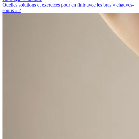
Quelles solutions et exercices pour en finir avec les bras « chauves-
souris » ?