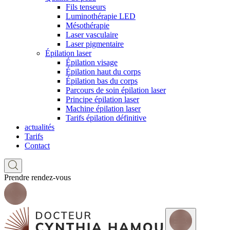
Fils tenseurs
Luminothérapie LED
Mésothérapie
Laser vasculaire
Laser pigmentaire
Épilation laser
Épilation visage
Épilation haut du corps
Épilation bas du corps
Parcours de soin épilation laser
Principe épilation laser
Machine épilation laser
Tarifs épilation définitive
actualités
Tarifs
Contact
Prendre rendez-vous