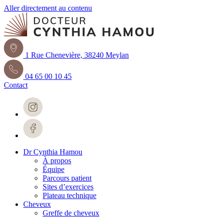
Aller directement au contenu
1 Rue Chenevière, 38240 Meylan
04 65 00 10 45
Contact
Dr Cynthia Hamou
À propos
Équipe
Parcours patient
Sites d’exercices
Plateau technique
Cheveux
Greffe de cheveux