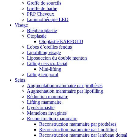
Greffe de sourcils
Greffe de barbe
PRP Cheveux
Luminothérapie LED
Visage
Blépharoplastie
Otoplastie
Otoplastie EARFOLD
Lobes d’oreilles fendus
Lipofilling visage
Liposuccion du double menton
Lifting cervico-facial
Mini-lifting
Lifting temporal
Seins
Augmentation mammaire par prothèses
Augmentation mammaire par lipofilling
Réduction mammaire
Lifting mammaire
Gynécomastie
Mamelons invaginés
Reconstruction mammaire
Reconstruction mammaire par prothèses
Reconstruction mammaire par lipofilling
Reconstruction mammaire par lambeau dorsal