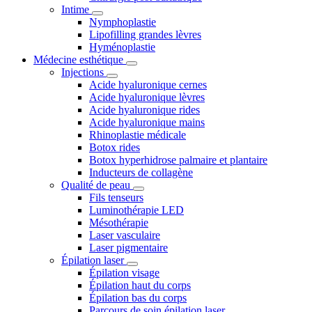
Intime
Nymphoplastie
Lipofilling grandes lèvres
Hyménoplastie
Médecine esthétique
Injections
Acide hyaluronique cernes
Acide hyaluronique lèvres
Acide hyaluronique rides
Acide hyaluronique mains
Rhinoplastie médicale
Botox rides
Botox hyperhidrose palmaire et plantaire
Inducteurs de collagène
Qualité de peau
Fils tenseurs
Luminothérapie LED
Mésothérapie
Laser vasculaire
Laser pigmentaire
Épilation laser
Épilation visage
Épilation haut du corps
Épilation bas du corps
Parcours de soin épilation laser