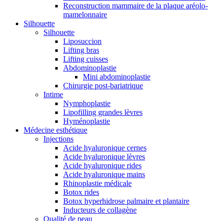
Reconstruction mammaire de la plaque aréolo-
mamelonnaire
Silhouette
Silhouette
Liposuccion
Lifting bras
Lifting cuisses
Abdominoplastie
Mini abdominoplastie
Chirurgie post-bariatrique
Intime
Nymphoplastie
Lipofilling grandes lèvres
Hyménoplastie
Médecine esthétique
Injections
Acide hyaluronique cernes
Acide hyaluronique lèvres
Acide hyaluronique rides
Acide hyaluronique mains
Rhinoplastie médicale
Botox rides
Botox hyperhidrose palmaire et plantaire
Inducteurs de collagène
Qualité de peau