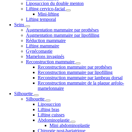
Liposuccion du double menton
Lifting cervico-facial
Mini-lifting
Lifting temporal
Seins
Augmentation mammaire par prothèses
Augmentation mammaire par lipofilling
Réduction mammaire
Lifting mammaire
Gynécomastie
Mamelons invaginés
Reconstruction mammaire
Reconstruction mammaire par prothèses
Reconstruction mammaire par lipofilling
Reconstruction mammaire par lambeau dorsal
Reconstruction mammaire de la plaque aréolo-
mamelonnaire
Silhouette
Silhouette
Liposuccion
Lifting bras
Lifting cuisses
Abdominoplastie
Mini abdominoplastie
Chirurgie post-bariatrique