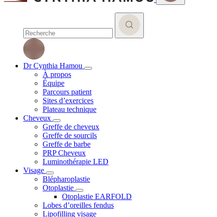
Dr Cynthia Hamou
À propos
Équipe
Parcours patient
Sites d’exercices
Plateau technique
Cheveux
Greffe de cheveux
Greffe de sourcils
Greffe de barbe
PRP Cheveux
Luminothérapie LED
Visage
Blépharoplastie
Otoplastie
Otoplastie EARFOLD
Lobes d’oreilles fendus
Lipofilling visage