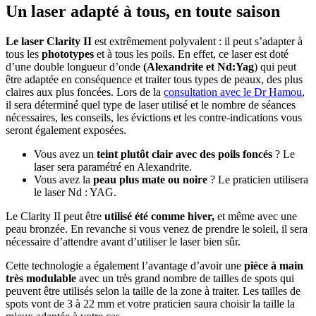
Un laser adapté à tous, en toute saison
Le laser Clarity II
est extrêmement polyvalent : il peut s’adapter à
tous les
phototypes
et à tous les poils. En effet, ce laser est doté
d’une double longueur d’onde
(Alexandrite et Nd:Yag
) qui peut
être adaptée en conséquence et traiter tous types de peaux, des plus
claires aux plus foncées. Lors de la
consultation avec le Dr Hamou
,
il sera déterminé quel type de laser utilisé et le nombre de séances
nécessaires, les conseils, les évictions et les contre-indications vous
seront également exposées.
Vous avez un
teint plutôt clair avec des poils foncés
? Le
laser sera paramétré en Alexandrite.
Vous avez la
peau plus mate ou noire
? Le praticien utilisera
le laser Nd : YAG.
Le Clarity II peut être
utilisé été comme hiver,
et même avec une
peau bronzée. En revanche si vous venez de prendre le soleil, il sera
nécessaire d’attendre avant d’utiliser le laser bien sûr.
Cette technologie a également l’avantage d’avoir une
pièce à main
très modulable
avec un très grand nombre de tailles de spots qui
peuvent être utilisés selon la taille de la zone à traiter. Les tailles de
spots vont de 3 à 22 mm et votre praticien saura choisir la taille la