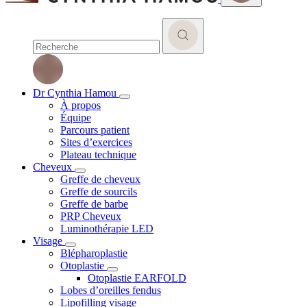
Dr Cynthia Hamou
À propos
Équipe
Parcours patient
Sites d’exercices
Plateau technique
Cheveux
Greffe de cheveux
Greffe de sourcils
Greffe de barbe
PRP Cheveux
Luminothérapie LED
Visage
Blépharoplastie
Otoplastie
Otoplastie EARFOLD
Lobes d’oreilles fendus
Lipofilling visage