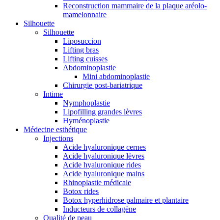
Reconstruction mammaire de la plaque aréolo-
mamelonnaire
Silhouette
Silhouette
Liposuccion
Lifting bras
Lifting cuisses
Abdominoplastie
Mini abdominoplastie
Chirurgie post-bariatrique
Intime
Nymphoplastie
Lipofilling grandes lèvres
Hyménoplastie
Médecine esthétique
Injections
Acide hyaluronique cernes
Acide hyaluronique lèvres
Acide hyaluronique rides
Acide hyaluronique mains
Rhinoplastie médicale
Botox rides
Botox hyperhidrose palmaire et plantaire
Inducteurs de collagène
Qualité de peau