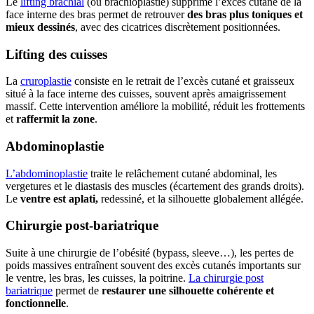
Le
lifting brachial
(ou brachioplastie) supprime l’excès cutané de la
face interne des bras permet de retrouver
des bras plus toniques et
mieux dessinés
, avec des cicatrices discrètement positionnées.
Lifting des cuisses
La
cruroplastie
consiste en le retrait de l’excès cutané et graisseux
situé à la face interne des cuisses, souvent après amaigrissement
massif. Cette intervention améliore la mobilité, réduit les frottements
et
raffermit la zone
.
Abdominoplastie
L’abdominoplastie
traite le relâchement cutané abdominal, les
vergetures et le diastasis des muscles (écartement des grands droits).
Le
ventre est aplati,
redessiné, et la silhouette globalement allégée.
Chirurgie post-bariatrique
Suite à une chirurgie de l’obésité (bypass, sleeve…), les pertes de
poids massives entraînent souvent des excès cutanés importants sur
le ventre, les bras, les cuisses, la poitrine.
La chirurgie post
bariatrique
permet de
restaurer une silhouette cohérente et
fonctionnelle
.