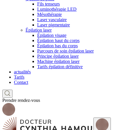
Fils tenseurs
Luminothérapie LED
Mésothérapie
Laser vasculaire
Laser pigmentaire
Épilation laser
Épilation visage
Épilation haut du corps
Épilation bas du corps
Parcours de soin épilation laser
Principe épilation laser
Machine épilation laser
Tarifs épilation définitive
actualités
Tarifs
Contact
Prendre rendez-vous