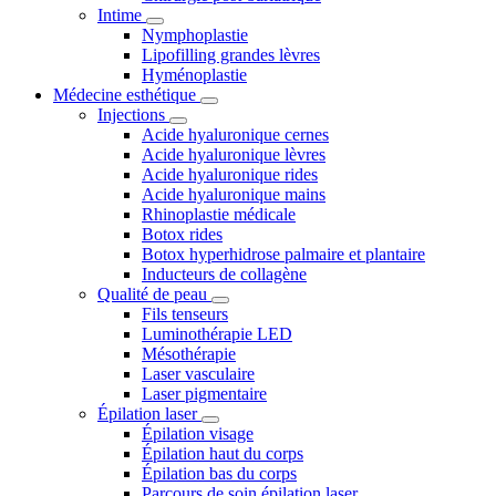
Intime
Nymphoplastie
Lipofilling grandes lèvres
Hyménoplastie
Médecine esthétique
Injections
Acide hyaluronique cernes
Acide hyaluronique lèvres
Acide hyaluronique rides
Acide hyaluronique mains
Rhinoplastie médicale
Botox rides
Botox hyperhidrose palmaire et plantaire
Inducteurs de collagène
Qualité de peau
Fils tenseurs
Luminothérapie LED
Mésothérapie
Laser vasculaire
Laser pigmentaire
Épilation laser
Épilation visage
Épilation haut du corps
Épilation bas du corps
Parcours de soin épilation laser