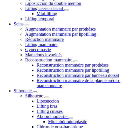
Liposuccion du double menton
Lifting cervico-facial
Mini-lifting
Lifting temporal
Seins
Augmentation mammaire par prothèses
Augmentation mammaire par lipofilling
Réduction mammaire
Lifting mammaire
Gynécomastie
Mamelons invaginés
Reconstruction mammaire
Reconstruction mammaire par prothèses
Reconstruction mammaire par lipofilling
Reconstruction mammaire par lambeau dorsal
Reconstruction mammaire de la plaque aréolo-
mamelonnaire
Silhouette
Silhouette
Liposuccion
Lifting bras
Lifting cuisses
Abdominoplastie
Mini abdominoplastie
Chirurgie post-bariatrique