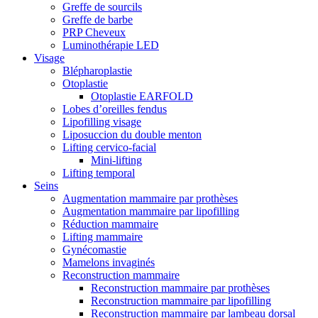
Greffe de sourcils
Greffe de barbe
PRP Cheveux
Luminothérapie LED
Visage
Blépharoplastie
Otoplastie
Otoplastie EARFOLD
Lobes d’oreilles fendus
Lipofilling visage
Liposuccion du double menton
Lifting cervico-facial
Mini-lifting
Lifting temporal
Seins
Augmentation mammaire par prothèses
Augmentation mammaire par lipofilling
Réduction mammaire
Lifting mammaire
Gynécomastie
Mamelons invaginés
Reconstruction mammaire
Reconstruction mammaire par prothèses
Reconstruction mammaire par lipofilling
Reconstruction mammaire par lambeau dorsal