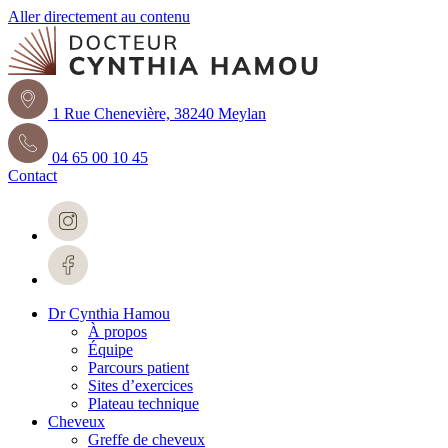
Aller directement au contenu
1 Rue Chenevière, 38240 Meylan
04 65 00 10 45
Contact
Dr Cynthia Hamou
À propos
Équipe
Parcours patient
Sites d’exercices
Plateau technique
Cheveux
Greffe de cheveux