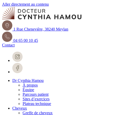
Aller directement au contenu
1 Rue Chenevière, 38240 Meylan
04 65 00 10 45
Contact
Dr Cynthia Hamou
À propos
Équipe
Parcours patient
Sites d’exercices
Plateau technique
Cheveux
Greffe de cheveux