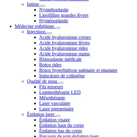
Intime
Nymphoplastie
Lipofilling grandes lèvres
Hyménoplastie
Médecine esthétique
Injections
Acide hyaluronique cernes
Acide hyaluronique lèvres
Acide hyaluronique rides
Acide hyaluronique mains
Rhinoplastie médicale
Botox rides
Botox hyperhidrose palmaire et plantaire
Inducteurs de collagène
Qualité de peau
Fils tenseurs
Luminothérapie LED
Mésothérapie
Laser vasculaire
Laser pigmentaire
Épilation laser
Épilation visage
Épilation haut du corps
Épilation bas du corps
Parcours de soin épilation laser