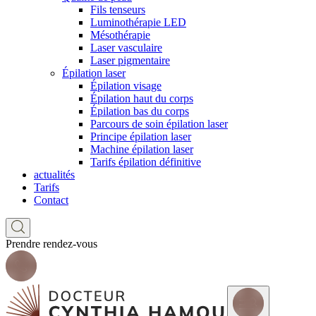
Fils tenseurs
Luminothérapie LED
Mésothérapie
Laser vasculaire
Laser pigmentaire
Épilation laser
Épilation visage
Épilation haut du corps
Épilation bas du corps
Parcours de soin épilation laser
Principe épilation laser
Machine épilation laser
Tarifs épilation définitive
actualités
Tarifs
Contact
Prendre rendez-vous