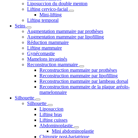
Liposuccion du double menton
Lifting cervico-facial
Mini-lifting
Lifting temporal
Seins
Augmentation mammaire par prothèses
Augmentation mammaire par lipofilling
Réduction mammaire
Lifting mammaire
Gynécomastie
Mamelons invaginés
Reconstruction mammaire
Reconstruction mammaire par prothèses
Reconstruction mammaire par lipofilling
Reconstruction mammaire par lambeau dorsal
Reconstruction mammaire de la plaque aréolo-
mamelonnaire
Silhouette
Silhouette
Liposuccion
Lifting bras
Lifting cuisses
Abdominoplastie
Mini abdominoplastie
Chirurgie post-bariatrique