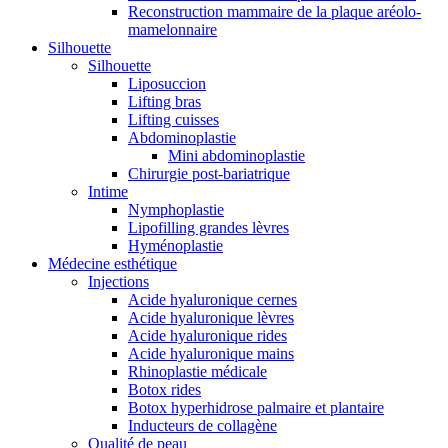
Reconstruction mammaire de la plaque aréolo-
mamelonnaire
Silhouette
Silhouette
Liposuccion
Lifting bras
Lifting cuisses
Abdominoplastie
Mini abdominoplastie
Chirurgie post-bariatrique
Intime
Nymphoplastie
Lipofilling grandes lèvres
Hyménoplastie
Médecine esthétique
Injections
Acide hyaluronique cernes
Acide hyaluronique lèvres
Acide hyaluronique rides
Acide hyaluronique mains
Rhinoplastie médicale
Botox rides
Botox hyperhidrose palmaire et plantaire
Inducteurs de collagène
Qualité de peau