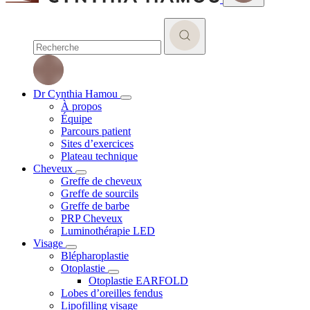
Dr Cynthia Hamou
À propos
Équipe
Parcours patient
Sites d’exercices
Plateau technique
Cheveux
Greffe de cheveux
Greffe de sourcils
Greffe de barbe
PRP Cheveux
Luminothérapie LED
Visage
Blépharoplastie
Otoplastie
Otoplastie EARFOLD
Lobes d’oreilles fendus
Lipofilling visage