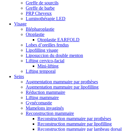
Greffe de sourcils
Greffe de barbe
PRP Cheveux
Luminothérapie LED
Visage
Blépharoplastie
Otoplastie
Otoplastie EARFOLD
Lobes d’oreilles fendus
Lipofilling visage
Liposuccion du double menton
Lifting cervico-facial
Mini-lifting
Lifting temporal
Seins
Augmentation mammaire par prothèses
Augmentation mammaire par lipofilling
Réduction mammaire
Lifting mammaire
Gynécomastie
Mamelons invaginés
Reconstruction mammaire
Reconstruction mammaire par prothèses
Reconstruction mammaire par lipofilling
Reconstruction mammaire par lambeau dorsal