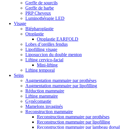
Greffe de sourcils
Greffe de barbe
PRP Cheveux
Luminothérapie LED
Visage
Blépharoplastie
Otoplastie
Otoplastie EARFOLD
Lobes d’oreilles fendus
Lipofilling visage
Liposuccion du double menton
Lifting cervico-facial
Mini-lifting
Lifting temporal
Seins
Augmentation mammaire par prothèses
Augmentation mammaire par lipofilling
Réduction mammaire
Lifting mammaire
Gynécomastie
Mamelons invaginés
Reconstruction mammaire
Reconstruction mammaire par prothèses
Reconstruction mammaire par lipofilling
Reconstruction mammaire par lambeau dorsal