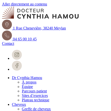
Aller directement au contenu
1 Rue Chenevière, 38240 Meylan
04 65 00 10 45
Contact
Dr Cynthia Hamou
À propos
Équipe
Parcours patient
Sites d’exercices
Plateau technique
Cheveux
Greffe de cheveux