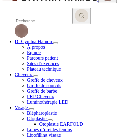
Dr Cynthia Hamou
À propos
Équipe
Parcours patient
Sites d’exercices
Plateau technique
Cheveux
Greffe de cheveux
Greffe de sourcils
Greffe de barbe
PRP Cheveux
Luminothérapie LED
Visage
Blépharoplastie
Otoplastie
Otoplastie EARFOLD
Lobes d’oreilles fendus
Lipofilling visage