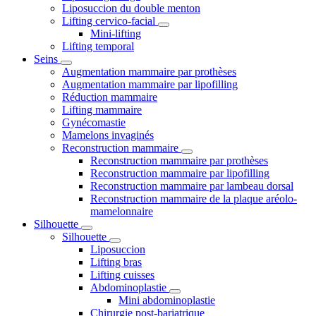
Liposuccion du double menton
Lifting cervico-facial
Mini-lifting
Lifting temporal
Seins
Augmentation mammaire par prothèses
Augmentation mammaire par lipofilling
Réduction mammaire
Lifting mammaire
Gynécomastie
Mamelons invaginés
Reconstruction mammaire
Reconstruction mammaire par prothèses
Reconstruction mammaire par lipofilling
Reconstruction mammaire par lambeau dorsal
Reconstruction mammaire de la plaque aréolo-
mamelonnaire
Silhouette
Silhouette
Liposuccion
Lifting bras
Lifting cuisses
Abdominoplastie
Mini abdominoplastie
Chirurgie post-bariatrique