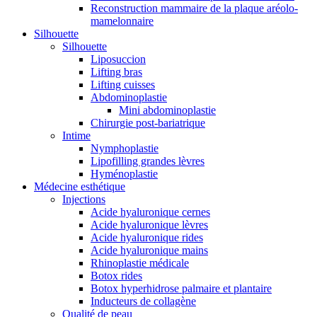
Reconstruction mammaire de la plaque aréolo-
mamelonnaire
Silhouette
Silhouette
Liposuccion
Lifting bras
Lifting cuisses
Abdominoplastie
Mini abdominoplastie
Chirurgie post-bariatrique
Intime
Nymphoplastie
Lipofilling grandes lèvres
Hyménoplastie
Médecine esthétique
Injections
Acide hyaluronique cernes
Acide hyaluronique lèvres
Acide hyaluronique rides
Acide hyaluronique mains
Rhinoplastie médicale
Botox rides
Botox hyperhidrose palmaire et plantaire
Inducteurs de collagène
Qualité de peau