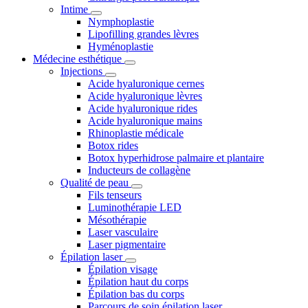
Intime
Nymphoplastie
Lipofilling grandes lèvres
Hyménoplastie
Médecine esthétique
Injections
Acide hyaluronique cernes
Acide hyaluronique lèvres
Acide hyaluronique rides
Acide hyaluronique mains
Rhinoplastie médicale
Botox rides
Botox hyperhidrose palmaire et plantaire
Inducteurs de collagène
Qualité de peau
Fils tenseurs
Luminothérapie LED
Mésothérapie
Laser vasculaire
Laser pigmentaire
Épilation laser
Épilation visage
Épilation haut du corps
Épilation bas du corps
Parcours de soin épilation laser