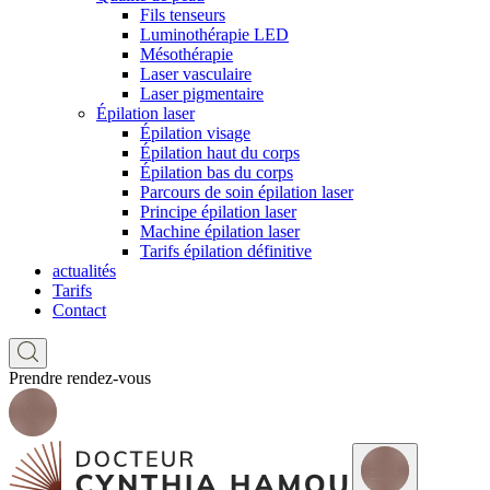
Fils tenseurs
Luminothérapie LED
Mésothérapie
Laser vasculaire
Laser pigmentaire
Épilation laser
Épilation visage
Épilation haut du corps
Épilation bas du corps
Parcours de soin épilation laser
Principe épilation laser
Machine épilation laser
Tarifs épilation définitive
actualités
Tarifs
Contact
Prendre rendez-vous