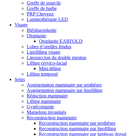
Greffe de sourcils
Greffe de barbe
PRP Cheveux
Luminothérapie LED
Visage
Blépharoplastie
Otoplastie
Otoplastie EARFOLD
Lobes d’oreilles fendus
Lipofilling visage
Liposuccion du double menton
Lifting cervico-facial
Mini-lifting
Lifting temporal
Seins
Augmentation mammaire par prothèses
Augmentation mammaire par lipofilling
Réduction mammaire
Lifting mammaire
Gynécomastie
Mamelons invaginés
Reconstruction mammaire
Reconstruction mammaire par prothèses
Reconstruction mammaire par lipofilling
Reconstruction mammaire par lambeau dorsal