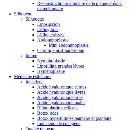
Reconstruction mammaire de la plaque aréolo-
mamelonnaire
Silhouette
Silhouette
Liposuccion
Lifting bras
Lifting cuisses
Abdominoplastie
Mini abdominoplastie
Chirurgie post-bariatrique
Intime
Nymphoplastie
Lipofilling grandes lèvres
Hyménoplastie
Médecine esthétique
Injections
Acide hyaluronique cernes
Acide hyaluronique lèvres
Acide hyaluronique rides
Acide hyaluronique mains
Rhinoplastie médicale
Botox rides
Botox hyperhidrose palmaire et plantaire
Inducteurs de collagène
Qualité de peau