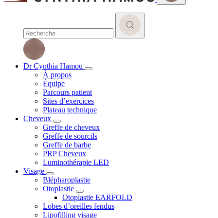
Dr Cynthia Hamou
À propos
Équipe
Parcours patient
Sites d’exercices
Plateau technique
Cheveux
Greffe de cheveux
Greffe de sourcils
Greffe de barbe
PRP Cheveux
Luminothérapie LED
Visage
Blépharoplastie
Otoplastie
Otoplastie EARFOLD
Lobes d’oreilles fendus
Lipofilling visage