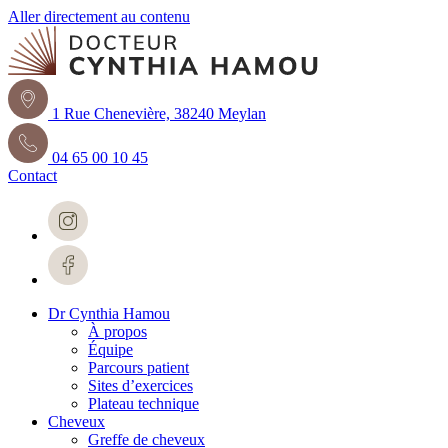
Aller directement au contenu
1 Rue Chenevière, 38240 Meylan
04 65 00 10 45
Contact
Dr Cynthia Hamou
À propos
Équipe
Parcours patient
Sites d’exercices
Plateau technique
Cheveux
Greffe de cheveux