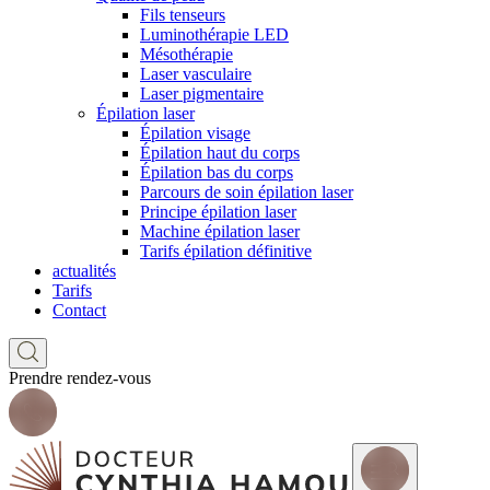
Fils tenseurs
Luminothérapie LED
Mésothérapie
Laser vasculaire
Laser pigmentaire
Épilation laser
Épilation visage
Épilation haut du corps
Épilation bas du corps
Parcours de soin épilation laser
Principe épilation laser
Machine épilation laser
Tarifs épilation définitive
actualités
Tarifs
Contact
Prendre rendez-vous