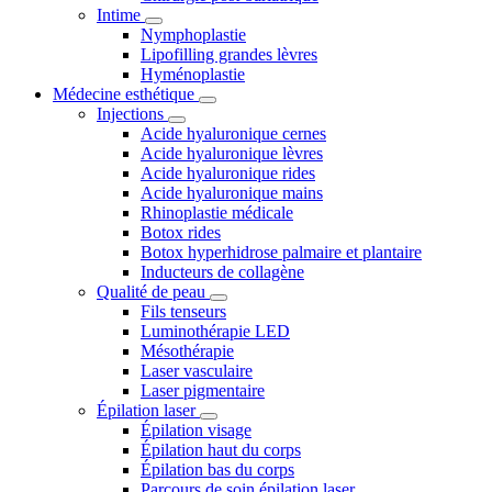
Intime
Nymphoplastie
Lipofilling grandes lèvres
Hyménoplastie
Médecine esthétique
Injections
Acide hyaluronique cernes
Acide hyaluronique lèvres
Acide hyaluronique rides
Acide hyaluronique mains
Rhinoplastie médicale
Botox rides
Botox hyperhidrose palmaire et plantaire
Inducteurs de collagène
Qualité de peau
Fils tenseurs
Luminothérapie LED
Mésothérapie
Laser vasculaire
Laser pigmentaire
Épilation laser
Épilation visage
Épilation haut du corps
Épilation bas du corps
Parcours de soin épilation laser