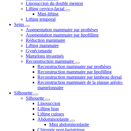
Liposuccion du double menton
Lifting cervico-facial
Mini-lifting
Lifting temporal
Seins
Augmentation mammaire par prothèses
Augmentation mammaire par lipofilling
Réduction mammaire
Lifting mammaire
Gynécomastie
Mamelons invaginés
Reconstruction mammaire
Reconstruction mammaire par prothèses
Reconstruction mammaire par lipofilling
Reconstruction mammaire par lambeau dorsal
Reconstruction mammaire de la plaque aréolo-
mamelonnaire
Silhouette
Silhouette
Liposuccion
Lifting bras
Lifting cuisses
Abdominoplastie
Mini abdominoplastie
Chirurgie post-bariatrique