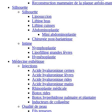
Reconstruction mammaire de la plaque aréolo-ma
Silhouette
Silhouette
Liposuccion
Lifting bras
Lifting cuisses
Abdominoplastie
Mini abdominoplastie
Chirurgie post-bariatrique
Intime
Nymphoplastie
Lipofilling grandes lèvres
Hyménoplastie
Médecine esthétique
Injections
Acide hyaluronique cernes
Acide hyaluronique lèvres
Acide hyaluronique rides
Acide hyaluronique mains
Rhinoplastie médicale
Botox rides
Botox hyperhidrose palmaire et plantaire
Inducteurs de collagène
Qualité de peau
Fils tenseurs