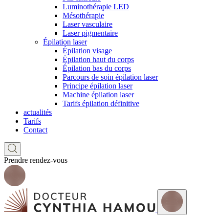
Luminothérapie LED
Mésothérapie
Laser vasculaire
Laser pigmentaire
Épilation laser
Épilation visage
Épilation haut du corps
Épilation bas du corps
Parcours de soin épilation laser
Principe épilation laser
Machine épilation laser
Tarifs épilation définitive
actualités
Tarifs
Contact
Prendre rendez-vous