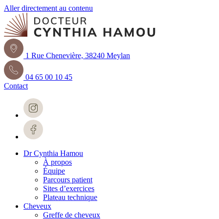
Aller directement au contenu
1 Rue Chenevière, 38240 Meylan
04 65 00 10 45
Contact
Dr Cynthia Hamou
À propos
Équipe
Parcours patient
Sites d’exercices
Plateau technique
Cheveux
Greffe de cheveux