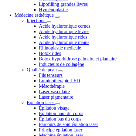
Lipofilling grandes lèvres
Hyménoplastie
Médecine esthétique
Injections
Acide hyaluronique cernes
Acide hyaluronique lèvres
Acide hyaluronique rides
Acide hyaluronique mains
Rhinoplastie médicale
Botox rides
Botox hyperhidrose palmaire et plantaire
Inducteurs de collagène
Qualité de peau
Fils tenseurs
Luminothérapie LED
Mésothérapie
Laser vasculaire
Laser pigmentaire
Épilation laser
Épilation visage
Épilation haut du corps
Épilation bas du corps
Parcours de soin épilation laser
Principe épilation laser
Machine épilation laser