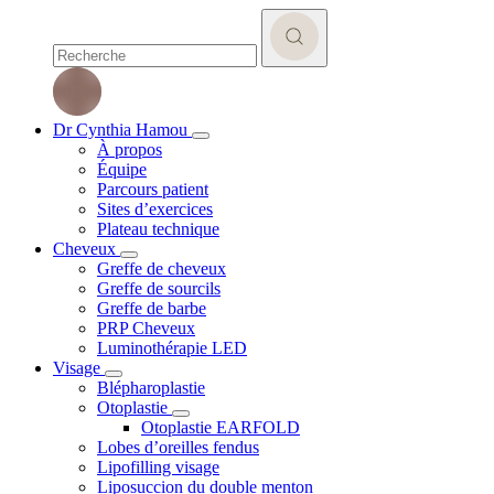
Dr Cynthia Hamou
À propos
Équipe
Parcours patient
Sites d’exercices
Plateau technique
Cheveux
Greffe de cheveux
Greffe de sourcils
Greffe de barbe
PRP Cheveux
Luminothérapie LED
Visage
Blépharoplastie
Otoplastie
Otoplastie EARFOLD
Lobes d’oreilles fendus
Lipofilling visage
Liposuccion du double menton