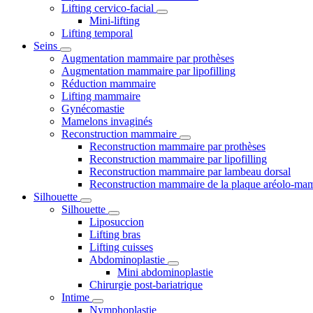
Lifting cervico-facial
Mini-lifting
Lifting temporal
Seins
Augmentation mammaire par prothèses
Augmentation mammaire par lipofilling
Réduction mammaire
Lifting mammaire
Gynécomastie
Mamelons invaginés
Reconstruction mammaire
Reconstruction mammaire par prothèses
Reconstruction mammaire par lipofilling
Reconstruction mammaire par lambeau dorsal
Reconstruction mammaire de la plaque aréolo-ma
Silhouette
Silhouette
Liposuccion
Lifting bras
Lifting cuisses
Abdominoplastie
Mini abdominoplastie
Chirurgie post-bariatrique
Intime
Nymphoplastie