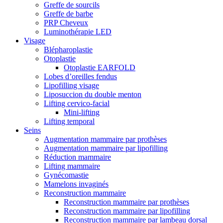
Greffe de sourcils
Greffe de barbe
PRP Cheveux
Luminothérapie LED
Visage
Blépharoplastie
Otoplastie
Otoplastie EARFOLD
Lobes d’oreilles fendus
Lipofilling visage
Liposuccion du double menton
Lifting cervico-facial
Mini-lifting
Lifting temporal
Seins
Augmentation mammaire par prothèses
Augmentation mammaire par lipofilling
Réduction mammaire
Lifting mammaire
Gynécomastie
Mamelons invaginés
Reconstruction mammaire
Reconstruction mammaire par prothèses
Reconstruction mammaire par lipofilling
Reconstruction mammaire par lambeau dorsal